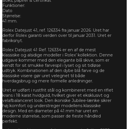
Boks, papirer & certifikat
Funktioner:
Dato
Størrelse:
41 mm.
Rolex Datejust 41, ref. 126334 fra januar 2026. Uret har
derfor Rolex garanti verden over til januar 2031. Uret er
fabriksnyt.
Rolex Datejust 41 Ref. 126334 er en af de mest
klassiske og alsidige modeller i Rolex’ kollektion. Denne
udgave kommer med den elegante blå skive, som er
kendt for sit smukke farvespil i lyset og sit tidløse
udtryk. Kombinationen af den dybe blå farve og de
klassiske visere gør uret velegnet til både
hverdagsbrug og mere formelle anledninger.
Uret er udført i rustfrit stål og kombineret med en riflet
krans i 18 karat hvidguld, hvilket giver et eksklusivt og
velafbalanceret look. Den ikoniske Jubilee-lænke sikrer
høj komfort og understreger modellens klassiske
design. Med en diameter på 41 mm har uret en
moderne størrelse, som passer de fleste håndled
perfekt.