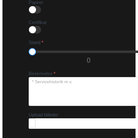
Papirer
Certifikat
Stand
*
0
Beskrivelse
*
Upload billeder