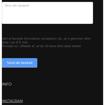
Ved at benytte formularen accepterer du, at vi gemmer dine
data i op til 6 mdr.
Kontakt os i tilfælde af, at du vil have dine data slettet.
Send din besked
INFO
INSTAGRAM