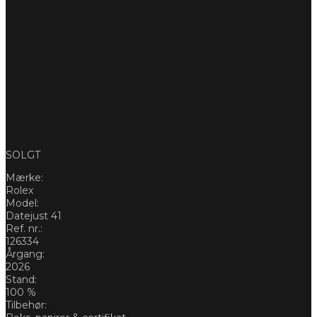
SOLGT
Mærke:
Rolex
Model:
Datejust 41
Ref. nr.:
126334
Årgang:
2026
Stand:
100 %
Tilbehør: