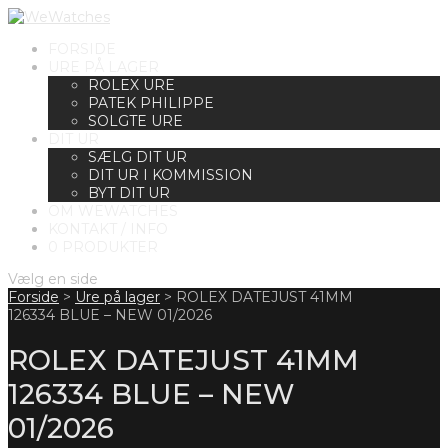
FORSIDE
URE PÅ LAGER
ROLEX URE
PATEK PHILIPPE
SOLGTE URE
DIT UR
SÆLG DIT UR
DIT UR I KOMMISSION
BYT DIT UR
OM WEWATCHES
KONTAKT / INFO
0 PRODUKTER
Vælg en side
Forside
>
Ure på lager
>
ROLEX DATEJUST 41MM
126334 BLUE – NEW 01/2026
ROLEX DATEJUST 41MM
126334 BLUE – NEW
01/2026