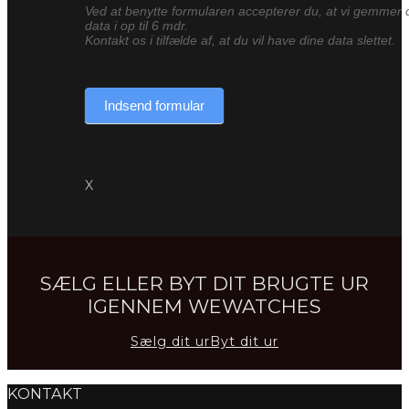
Ved at benytte formularen accepterer du, at vi gemmer 
data i op til 6 mdr.
Kontakt os i tilfælde af, at du vil have dine data slettet.
Indsend formular
X
SÆLG ELLER BYT DIT BRUGTE UR
IGENNEM WEWATCHES
Sælg dit ur
Byt dit ur
KONTAKT