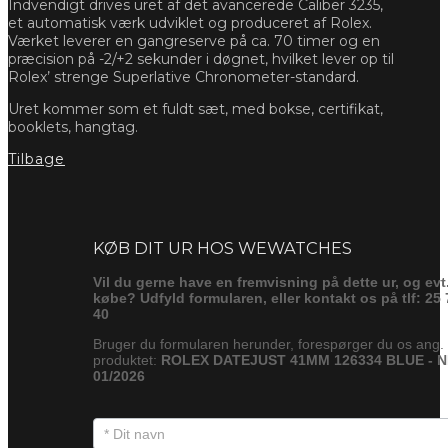
Indvendigt drives uret af det avancerede Caliber 3235,
et automatisk værk udviklet og produceret af Rolex.
Værket leverer en gangreserve på ca. 70 timer og en
præcision på -2/+2 sekunder i døgnet, hvilket lever op til
Rolex’ strenge Superlative Chronometer-standard.
Uret kommer som et fuldt sæt, med bokse, certifikat,
booklets, hangtag.
Tilbage
Forespørg
KØB DIT UR HOS WEWATCHES
Vil du gerne have en fremvisning på dette ur, og evt
købe? Udfyld formularen, eller kontakt os på tlf: 25 
40
Bruger du formularen herunder, forespørger du os ang.
produktet:
ROLEX DATEJUST 41MM 126334 BLUE - 
01/2026