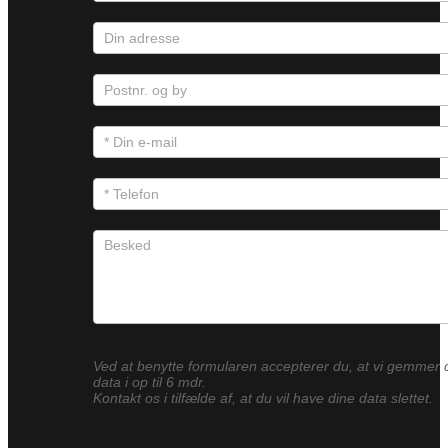
Ved at benytte formularen accepterer du, at vi gemmer 
data i op til 6 mdr.
Kontakt os i tilfælde af, at du vil have dine data slettet.