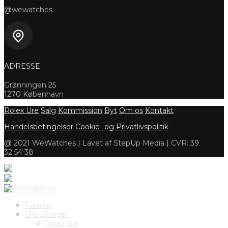
@wewatches
ADRESSE
Grønningen 25
1270 København
Rolex Ure
Salg
Kommission
Byt
Om os
Kontakt
Handelsbetingelser
Cookie- og Privatlivspolitik
@ 2021 WeWatches | Lavet af StepUp Media | CVR: 39
32 54 38
Forside
Ure på lager
Rolex ure