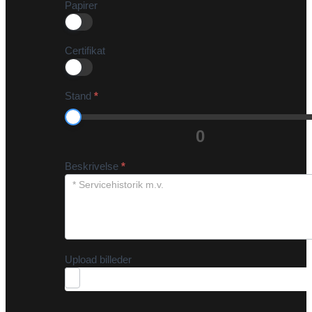
Papirer
Certifikat
Stand
*
0
Beskrivelse
*
Upload billeder