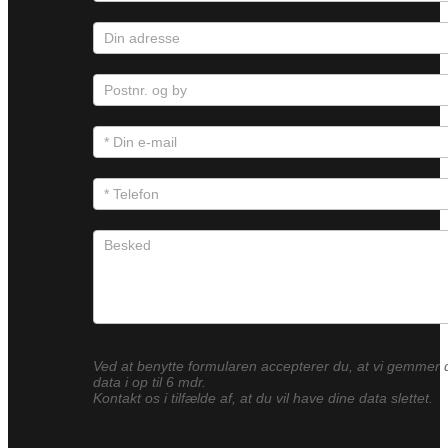
Ved at benytte formularen accepterer du, at vi gemmer 
data i op til 6 mdr.
Kontakt os i tilfælde af, at du vil have dine data slettet.