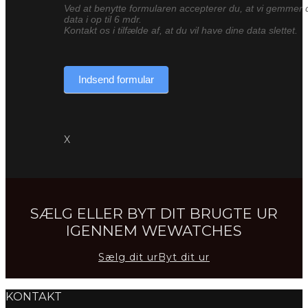
Ved at benytte formularen accepterer du, at vi gemmer 
data i op til 6 mdr.
Kontakt os i tilfælde af, at du vil have dine data slettet.
Indsend formular
X
SÆLG ELLER BYT DIT BRUGTE UR
IGENNEM WEWATCHES
Sælg dit ur
Byt dit ur
KONTAKT