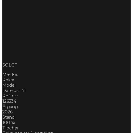
SOLGT
Mærke:
Rolex
Model:
Datejust 41
Ref. nr.:
126334
Årgang:
2026
Stand:
100 %
Tilbehør: