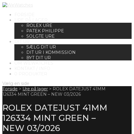
FORSIDE
URE PÅ LAGER
ROLEX URE
PATEK PHILIPPE
SOLGTE URE
DIT UR
SÆLG DIT UR
DIT UR I KOMMISSION
BYT DIT UR
OM WEWATCHES
KONTAKT / INFO
0 PRODUKTER
Vælg en side
Forside
>
Ure på lager
>
ROLEX DATEJUST 41MM
126334 MINT GREEN – NEW 03/2026
ROLEX DATEJUST 41MM
126334 MINT GREEN –
NEW 03/2026