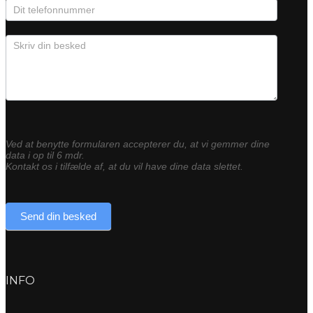
Ved at benytte formularen accepterer du, at vi gemmer dine
data i op til 6 mdr.
Kontakt os i tilfælde af, at du vil have dine data slettet.
Send din besked
INFO