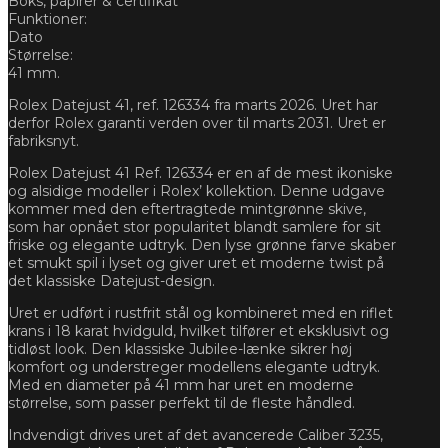
Boks, papirer & certifikat
Funktioner:
Dato
Størrelse:
41 mm.
Rolex Datejust 41, ref. 126334 fra marts 2026. Uret har
derfor Rolex garanti verden over til marts 2031. Uret er
fabriksnyt.
Rolex Datejust 41 Ref. 126334 er en af de mest ikoniske
og alsidige modeller i Rolex’ kollektion. Denne udgave
kommer med den eftertragtede mintgrønne skive,
som har opnået stor popularitet blandt samlere for sit
friske og elegante udtryk. Den lyse grønne farve skaber
et smukt spil i lyset og giver uret et moderne twist på
det klassiske Datejust-design.
Uret er udført i rustfrit stål og kombineret med en riflet
krans i 18 karat hvidguld, hvilket tilfører et eksklusivt og
tidløst look. Den klassiske Jubilee-lænke sikrer høj
komfort og understreger modellens elegante udtryk.
Med en diameter på 41 mm har uret en moderne
størrelse, som passer perfekt til de fleste håndled.
Indvendigt drives uret af det avancerede Caliber 3235,