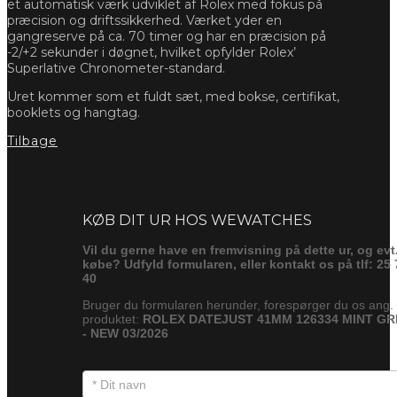
et automatisk værk udviklet af Rolex med fokus på
præcision og driftssikkerhed. Værket yder en
gangreserve på ca. 70 timer og har en præcision på
-2/+2 sekunder i døgnet, hvilket opfylder Rolex’
Superlative Chronometer-standard.
Uret kommer som et fuldt sæt, med bokse, certifikat,
booklets og hangtag.
Tilbage
Forespørg
KØB DIT UR HOS WEWATCHES
Vil du gerne have en fremvisning på dette ur, og evt
købe? Udfyld formularen, eller kontakt os på tlf: 25 
40
Bruger du formularen herunder, forespørger du os ang.
produktet:
ROLEX DATEJUST 41MM 126334 MINT G
- NEW 03/2026