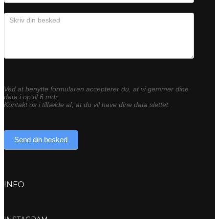
Ved at benytte formularen accepterer du, at vi gemmer dine
data i op til 6 mdr.
Kontakt os i tilfælde af, at du vil have dine data slettet.
Send din besked
INFO