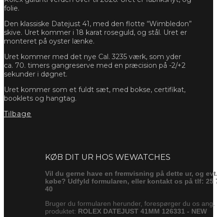
folie.
Den klassiske Datejust 41, med den flotte “Wimbledon”
skive. Uret kommer i 18 karat roseguld, og stål. Uret er
monteret på oyster lænke.
Uret kommer med det nye Cal. 3235 værk, som yder
ca. 70. timers gangreserve med en præcision på -2/+2
sekunder i døgnet.
Uret kommer som et fuldt sæt, med bokse, certifikat,
booklets og hangtag.
Tilbage
Forespørg
KØB DIT UR HOS WEWATCHES
Vil du gerne have en fremvisning på dette ur, og evt
købe? Udfyld formularen, eller kontakt os på tlf: 25 
40
Bruger du formularen herunder, forespørger du os ang.
produktet:
ROLEX DATEJUST 41MM 126331 - NEW