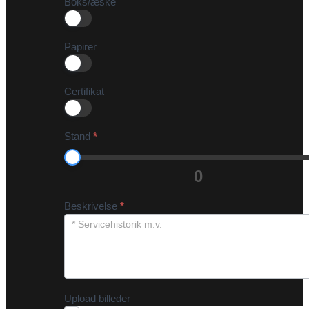
Boks/æske
Papirer
Certifikat
Stand
*
0
Beskrivelse
*
Upload billeder