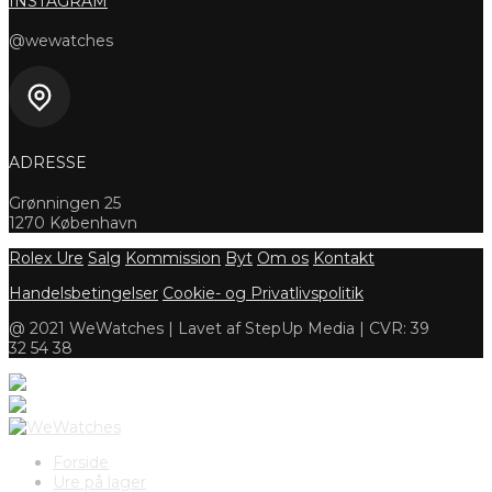
INSTAGRAM
@wewatches
ADRESSE
Grønningen 25
1270 København
Rolex Ure
Salg
Kommission
Byt
Om os
Kontakt
Handelsbetingelser
Cookie- og Privatlivspolitik
@ 2021 WeWatches | Lavet af StepUp Media | CVR: 39
32 54 38
Forside
Ure på lager