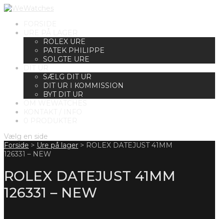
FORSIDE
URE PÅ LAGER
ROLEX URE
PATEK PHILIPPE
SOLGTE URE
DIT UR
SÆLG DIT UR
DIT UR I KOMMISSION
BYT DIT UR
OM WEWATCHES
KONTAKT / INFO
0 PRODUKTER
Vælg en side
Forside
>
Ure på lager
>
ROLEX DATEJUST 41MM
126331 – NEW
ROLEX DATEJUST 41MM
126331 – NEW