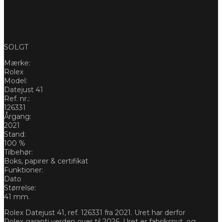
SOLGT
Mærke:
Rolex
Model:
Datejust 41
Ref. nr.:
126331
Årgang:
2021
Stand:
100 %
Tilbehør:
Boks, papirer & certifikat
Funktioner:
Dato
Størrelse:
41 mm.
Rolex Datejust 41, ref. 126331 fra 2021. Uret har derfor
Rolex garanti verden over til 2026. Uret er fabriksnyt, og