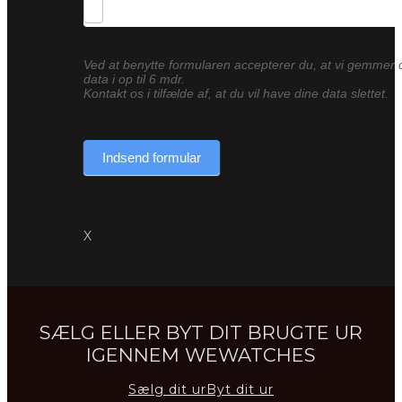
Ved at benytte formularen accepterer du, at vi gemmer 
data i op til 6 mdr.
Kontakt os i tilfælde af, at du vil have dine data slettet.
Indsend formular
X
SÆLG ELLER BYT DIT BRUGTE UR
IGENNEM WEWATCHES
Sælg dit ur
Byt dit ur