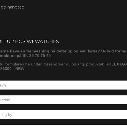
s og hangtag.
ørg
DIT UR HOS WEWATCHES
gerne have en fremvisning på dette ur, og evt. købe? Udfyld formu
ontakt os på tlf: 25 70 75 40
du formularen herunder, forespørger du os ang. produktet:
ROLEX DA
26300 - NEW