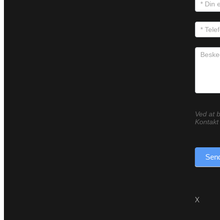
Ved at b
Kontakt 
Send
X