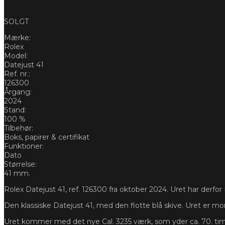
SOLGT
Mærke:
Rolex
Model:
Datejust 41
Ref. nr.:
126300
Årgang:
2024
Stand:
100 %
Tilbehør:
Boks, papirer & certifikat
Funktioner:
Dato
Størrelse:
41 mm.
Rolex Datejust 41, ref. 126300 fra oktober 2024. Uret har derfor R
Den klassiske Datejust 41, med den flotte blå skive. Uret er mo
Uret kommer med det nye Cal. 3235 værk, som yder ca. 70. tim