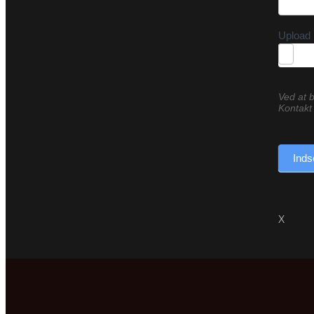
Upload 
Ved at b
Kontakt 
Inds
X