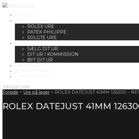
FORSIDE
URE PÅ LAGER
ROLEX URE
PATEK PHILIPPE
SOLGTE URE
DIT UR
SÆLG DIT UR
DIT UR I KOMMISSION
BYT DIT UR
OM WEWATCHES
KONTAKT / INFO
0 PRODUKTER
Vælg en side
Forside
>
Ure på lager
>
ROLEX DATEJUST 41MM 126300 – N
ROLEX DATEJUST 41MM 12630