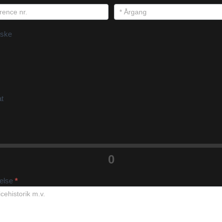
ske
at
0
velse
*