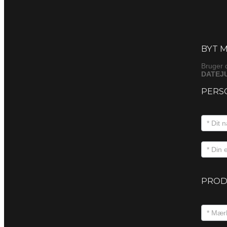
Byt
(produkt
BYT M
Bruger 
DATEJU
PERS
PROD