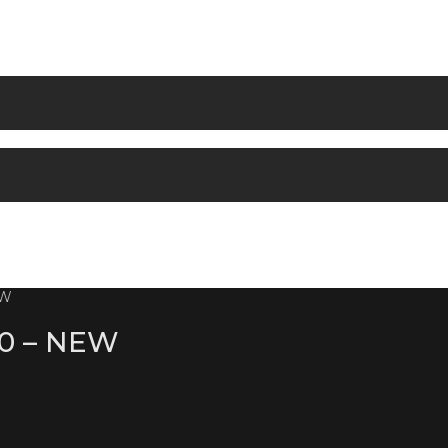
EW
0 – NEW