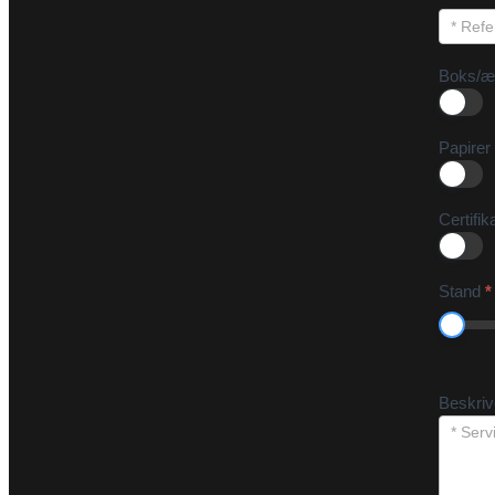
Boks/æ
Papirer
Certifik
Stand
*
Beskri