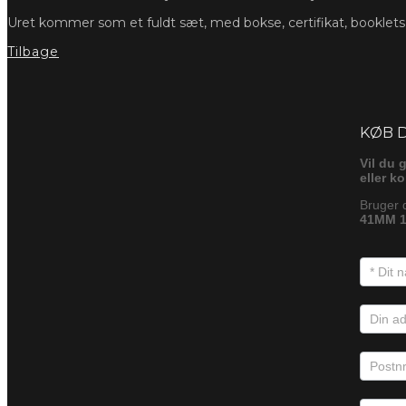
Uret kommer som et fuldt sæt, med bokse, certifikat, booklet
Tilbage
Foresp
KØB 
Vil du 
eller k
Bruger 
41MM 1