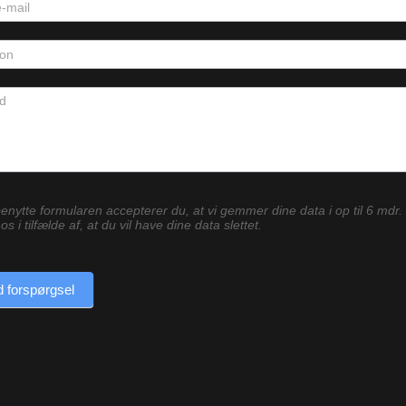
enytte formularen accepterer du, at vi gemmer dine data i op til 6 mdr.
os i tilfælde af, at du vil have dine data slettet.
 forspørgsel