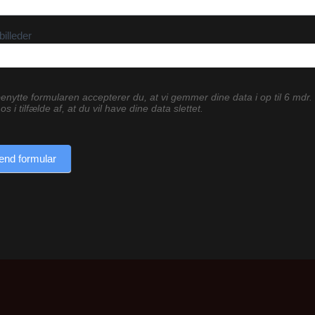
billeder
enytte formularen accepterer du, at vi gemmer dine data i op til 6 mdr.
os i tilfælde af, at du vil have dine data slettet.
end formular