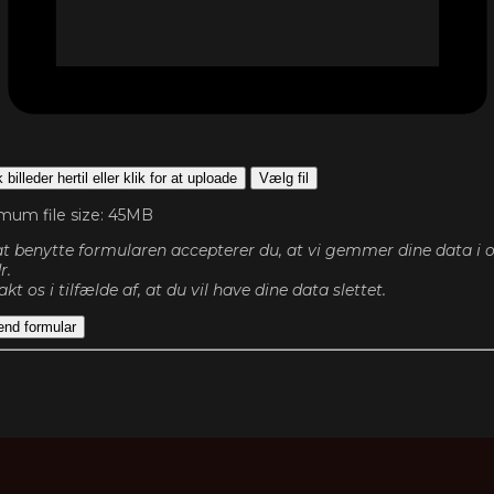
billeder hertil eller klik for at uploade
Vælg fil
mum file size: 45MB
t benytte formularen accepterer du, at vi gemmer dine data i op
r.
kt os i tilfælde af, at du vil have dine data slettet.
end formular