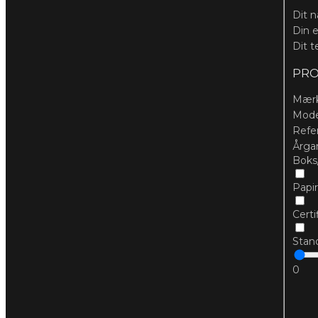
Dit 
Din 
Dit 
PRO
Mær
Mod
Refe
Årg
Boks
Papir
Certi
Stan
0