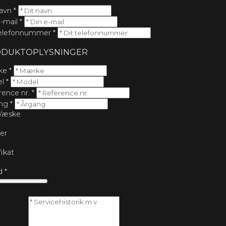
navn
*
e-mail
*
telefonnummer
*
DUKTOPLYSNINGER
ke
*
el
*
rence nr.
*
ang
*
/æske
er
fikat
d
*