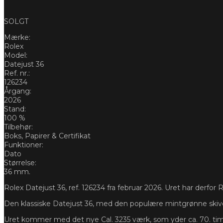
SOLGT
Mærke:
Rolex
Model:
Datejust 36
Ref. nr.:
126234
Årgang:
2026
Stand:
100 %
Tilbehør:
Boks, Papirer & Certifikat
Funktioner:
Dato
Størrelse:
36 mm.
Rolex Datejust 36, ref. 126234 fra februar 2026. Uret har derfor R
Den klassiske Datejust 36, med den populære mintgrønne skive.
Uret kommer med det nye Cal. 3235 værk, som yder ca. 70. tim