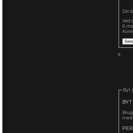
Din 
Ved a
6 md
Konta
Send
X
Byt 
BYT
Bruge
me
PER