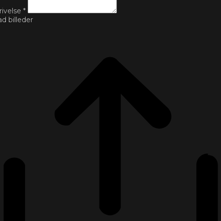
rivelse
*
d billeder