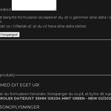
besked
t benytte formularen accepterer du, at vi gemmer dine data i op
r.
kt os i tilfælde af, at du vil have dine data slettet.
 forspørgsel
(produkt)
 MED DIT EGET UR!
r du formularen herunder, forespørger du os på, at bytte dit eg
d
ROLEX DATEJUST 36MM 126234 MINT GREEN - NEW 02/20
SONOPLYSNINGER