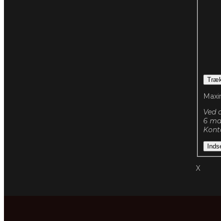
Træk 
Maxi
Ved a
6 md
Konta
Inds
X