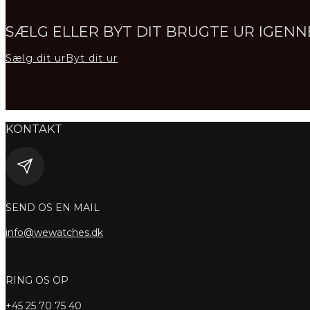
SÆLG ELLER BYT DIT BRUGTE UR IGE
Sælg dit ur
Byt dit ur
KONTAKT
SEND OS EN MAIL
info@wewatches.dk
RING OS OP
+45
25 70 75 40