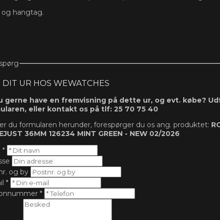
s og hangtag.
spørg
 DIT UR HOS WEWATCHES
du gerne have en fremvisning på dette ur, og evt. købe? Ud
ularen, eller kontakt os på tlf: 25 70 75 40
r du formularen herunder, forespørger du os ang. produktet:
R
JUST 36MM 126234 MINT GREEN - NEW 02/2026
n
*
sse
nr. og by
il
*
fonnummer
*