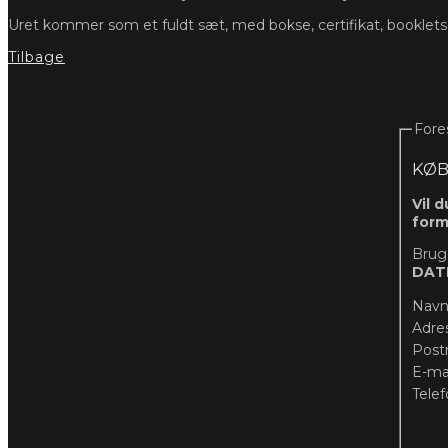
Uret kommer som et fuldt sæt, med bokse, certifikat, booklet
Tilbage
Fore
KØB
Vil 
form
Bruge
DATE
Nav
Adre
Post
E-ma
Tele