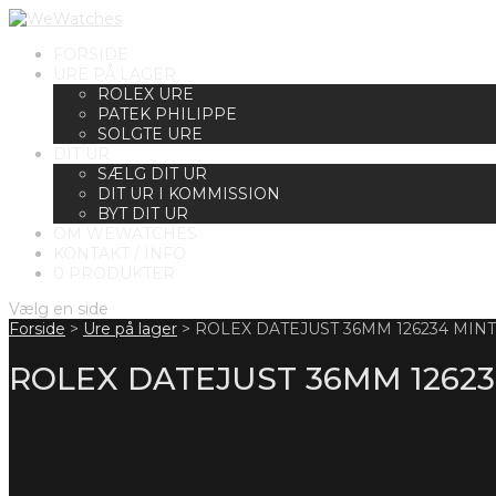
FORSIDE
URE PÅ LAGER
ROLEX URE
PATEK PHILIPPE
SOLGTE URE
DIT UR
SÆLG DIT UR
DIT UR I KOMMISSION
BYT DIT UR
OM WEWATCHES
KONTAKT / INFO
0 PRODUKTER
Vælg en side
Forside
>
Ure på lager
>
ROLEX DATEJUST 36MM 126234 MINT
ROLEX DATEJUST 36MM 12623