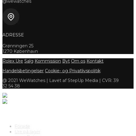
@wewatches
ADRESSE
Grønningen 25
1270 København
Rolex Ure
Salg
Kommission
Byt
Om os
Kontakt
Handelsbetingelser
Cookie- og Privatlivspolitik
@ 2021 WeWatches | Lavet af StepUp Media | CVR: 39
32 54 38
Forside
Ure på lager