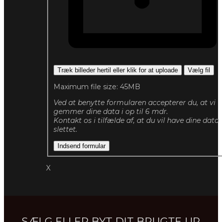
Træk billeder hertil eller klik for at uploade
Vælg fil
Maximum file size: 45MB
Ved at benytte formularen accepterer du, at vi
gemmer dine data i op til 6 mdr.
Kontakt os i tilfælde af, at du vil have dine data
slettet.
Indsend formular
X
SÆLG ELLER BYT DIT BRUGTE UR