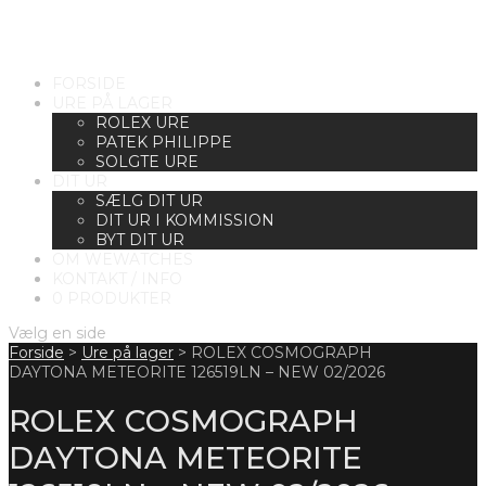
FORSIDE
URE PÅ LAGER
ROLEX URE
PATEK PHILIPPE
SOLGTE URE
DIT UR
SÆLG DIT UR
DIT UR I KOMMISSION
BYT DIT UR
OM WEWATCHES
KONTAKT / INFO
0 PRODUKTER
Vælg en side
Forside
>
Ure på lager
>
ROLEX COSMOGRAPH
DAYTONA METEORITE 126519LN – NEW 02/2026
ROLEX COSMOGRAPH
DAYTONA METEORITE