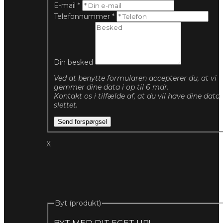
E-mail
*
Telefonnummer
*
Din besked
Ved at benytte formularen accepterer du, at vi
gemmer dine data i op til 6 mdr.
Kontakt os i tilfælde af, at du vil have dine data
slettet.
Send forspørgsel
X
Byt (produkt)