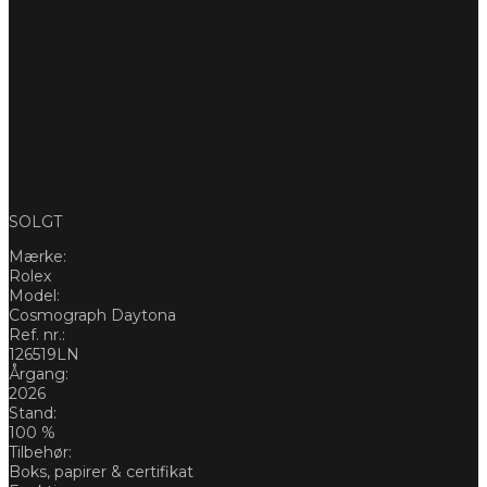
SOLGT
Mærke:
Rolex
Model:
Cosmograph Daytona
Ref. nr.:
126519LN
Årgang:
2026
Stand:
100 %
Tilbehør:
Boks, papirer & certifikat