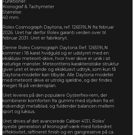
Funktioner:
Kronograf & Tachymeter
Størrelse:
40 mm.
Rolex Cosmograph Daytona, ref. 126519LN fra februar
2026. Uret har derfor Rolex garanti verden over til
februar 2031. Uret er fabriksnyt.
Denne Rolex Cosmograph Daytona Ref. 126519LN
kommer i 18 karat hvidguld og er udstyret med en
eksklusiv meteorit-skive, hvor hver skive er unik i sit
naturlige mønster. Meteorittens karakteristiske struktur
giver uret et levende og eksklusivt udtryk, som kun få
Daytona-modeller kan tilbyde. Alle Daytona modeller
med meteorit skive er utrolig sjældne, og der findes
meget få på verdensplan.
Uret leveres på den populære Oysterflex-rem, der
kombinerer komforten fra gummi med styrken fra et
indvendigt metalblad, og fuldender balancen mellem
sport og luksus.
Uret drives af det avancerede Caliber 4131, Rolex’
nyeste generation af kronograf-værk med forbedret
effektivitet, raffineret finish og en gangreserve på ca.