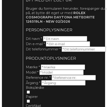
BYT MED DIT EGET UR!
Bruger du formularen herunder, forespørger du 
på, at bytte dit eget ur med
ROLEX
COSMOGRAPH DAYTONA METEORITE
126519LN - NEW 02/2026
PERSONOPLYSNINGER
Dit navn
*
Din e-mail
*
Dit telefonnummer
*
PRODUKTOPLYSNINGER
Mærke
*
Model
*
Reference nr.
*
Årgang
*
Boks/æske
Papirer
Certifikat