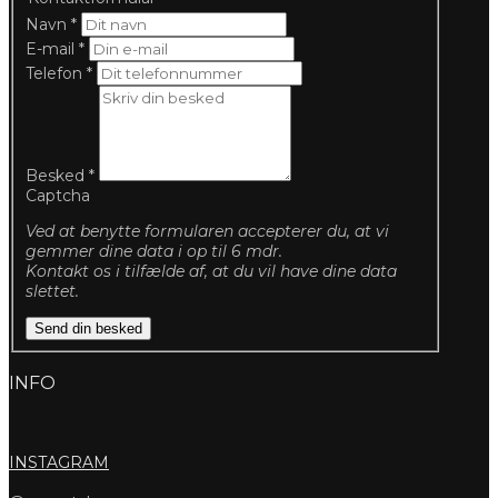
Navn
*
E-mail
*
Telefon
*
Besked
*
Captcha
Ved at benytte formularen accepterer du, at vi
gemmer dine data i op til 6 mdr.
Kontakt os i tilfælde af, at du vil have dine data
slettet.
Send din besked
INFO
INSTAGRAM