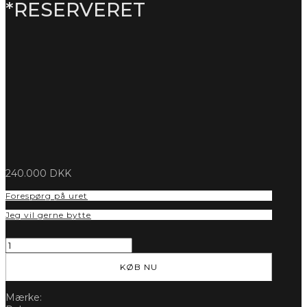
*RESERVERET
240.000
DKK
Forespørg på uret
Jeg vil gerne bytte
ROLEX
COSMOGRAPH
DAYTONA
KØB NU
126500LN
-
Mærke:
NEW