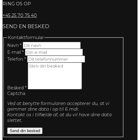
RING OS OP
+45
25 70 75 40
SEND EN BESKED
Kontaktformular
Navn
*
E-mail
*
Telefon
*
Besked
*
Captcha
Ved at benytte formularen accepterer du, at vi
gemmer dine data i op til 6 mdr.
Kontakt os i tilfælde af, at du vil have dine data
slettet.
Send din besked