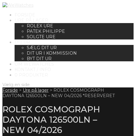
FORSIDE
URE PÅ LAGER
ROLEX URE
PATEK PHILIPPE
SOLGTE URE
DIT UR
SÆLG DIT UR
DIT UR I KOMMISSION
BYT DIT UR
OM WEWATCHES
KONTAKT / INFO
0 PRODUKTER
Vælg en side
Forside
>
Ure på lager
>
ROLEX COSMOGRAPH
DAYTONA 126500LN – NEW 04/2026 *RESERVERET
ROLEX COSMOGRAPH
DAYTONA 126500LN –
NEW 04/2026