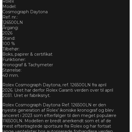
Rolex
04/2026
Model:
*RESERVERET
Cosmograph Daytona
antal
Ref. nr.:
126500LN
Årgang:
2026
Stand:
100 %
Tilbehør:
Boks, papirer & certifikat
Funktioner:
Kronograf & Tachymeter
Størrelse:
40 mm.
Rolex Cosmograph Daytona, ref. 126500LN fra april
2026. Uret har derfor Rolex Garanti verden over til april
2031. Uret er fabriksnyt.
Rolex Cosmograph Daytona Ref. 126500LN er den
nyeste generation af Rolex’ ikoniske kronograf og blev
lanceret i 2023 som efterfølger til den meget populære
116500LN. Modellen er bredt anerkendt som et af de
mest eftertragtede sportsure fra Rolex og har fortsat
lange ventelister hos autoriserede forhandlere verden