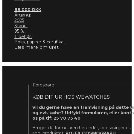
88.000
DKK
Årgang:
2025
Stand:
95 %
Tilbehør:
Boks, papirer & certifikat
Læs mere om uret
Forespørg
KØB DIT UR HOS WEWATCHES
Vil du gerne have en fremvisning på dette ur
og evt. købe? Udfyld formularen, eller kont
os på tlf: 25 70 75 40
Bruger du formularen herunder, forespørger du 
ang. produktet:
ROLEX COSMOGRAPH