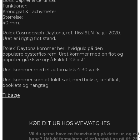
Boks, papirer & certifikat
Funktioner:
Kronograf & Tachymeter
Størrelse:
40 mm.
Rolex Cosmograph Daytona, ref. 116519LN fra juli 2020.
Uret er i rigtig flot stand.
Rolex’ Daytona kommer her i hvidguld på den
populære oysterflex rem. Uret kommer med en flot og
populær grå skive også kaldet “Ghost”.
Uret kommer med et automatisk 4130 værk.
Uret kommer som et fuldt sæt, med bokse, certifikat,
booklets og hangtag.
Tilbage
Forespørg
KØB DIT UR HOS WEWATCHES
Vil du gerne have en fremvisning på dette ur, og evt
købe? Udfyld formularen, eller kontakt os på tlf: 25 