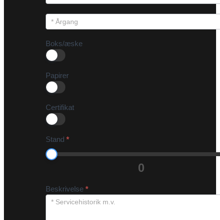
Boks/æske
Papirer
Certifikat
Stand
*
0
Beskrivelse
*