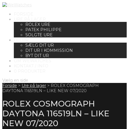
FORSIDE
URE PÅ LAGER
ROLEX URE
PATEK PHILIPPE
SOLGTE URE
DIT UR
SÆLG DIT UR
DIT UR I KOMMISSION
BYT DIT UR
OM WEWATCHES
KONTAKT / INFO
0 PRODUKTER
Vælg en side
Forside
>
Ure på lager
>
ROLEX COSMOGRAPH
DAYTONA 116519LN – LIKE NEW 07/2020
ROLEX COSMOGRAPH
DAYTONA 116519LN – LIKE
NEW 07/2020