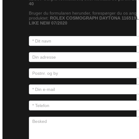
40
Bruger du formularen herunder, forespørger du os ang.
produktet:
ROLEX COSMOGRAPH DAYTONA 116519L
LIKE NEW 07/2020