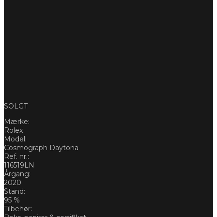
SOLGT
Mærke:
Rolex
Model:
Cosmograph Daytona
Ref. nr.:
116519LN
Årgang:
2020
Stand:
95 %
Tilbehør: