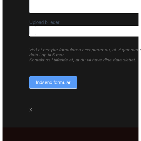
Upload billeder
Ved at benytte formularen accepterer du, at vi gemmer 
data i op til 6 mdr.
Kontakt os i tilfælde af, at du vil have dine data slettet.
Indsend formular
X