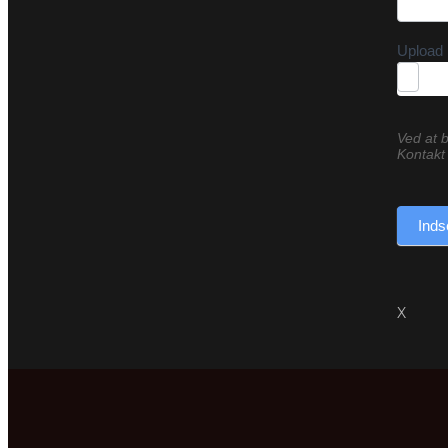
Upload 
Ved at b
Kontakt 
Inds
X