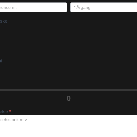
ske
at
0
velse
*