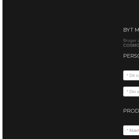
Byt
(produkt
BYT M
Bruger 
COSMOG
PERS
PROD