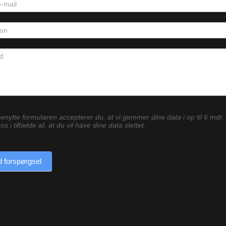
enytte formularen accepterer du, at vi gemmer dine data i op til 6 mdr.
os i tilfælde af, at du vil have dine data slettet.
 forspørgsel