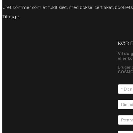
Uret kommer som et fuldt sæt, med bokse, certifikat, booklet
Tilbage
Foresp
KØB 
Vil du 
eller k
Bruger 
COSMOG