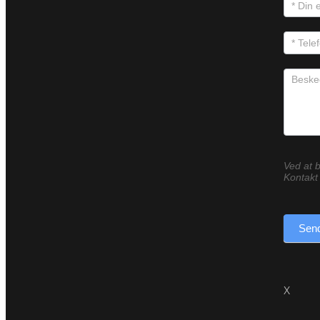
Ved at b
Kontakt 
Send
X