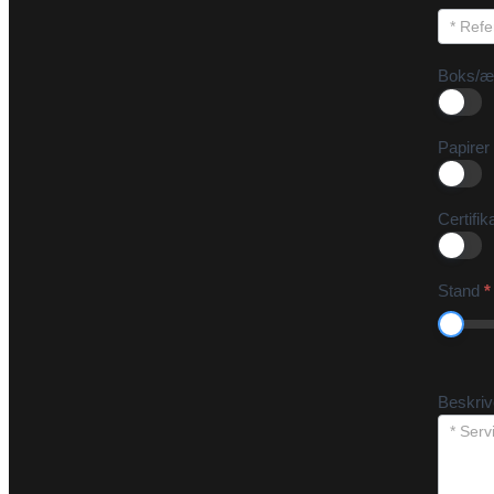
Boks/æ
Papirer
Certifik
Stand
*
Beskri