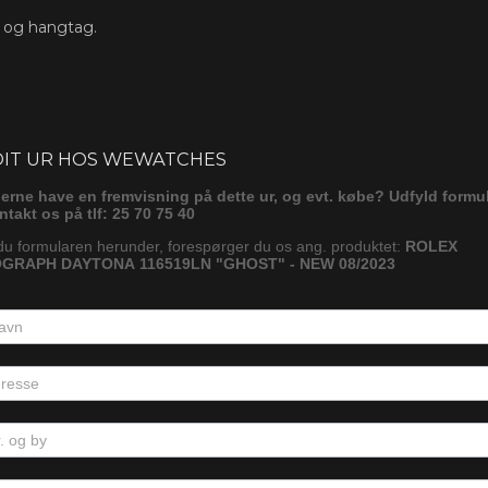
s og hangtag.
ørg
DIT UR HOS WEWATCHES
gerne have en fremvisning på dette ur, og evt. købe? Udfyld formu
ontakt os på tlf: 25 70 75 40
du formularen herunder, forespørger du os ang. produktet:
ROLEX
RAPH DAYTONA 116519LN "GHOST" - NEW 08/2023