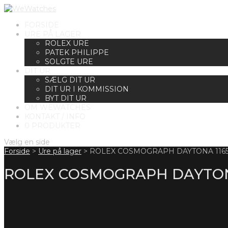
FORSIDE
URE PÅ LAGER
ROLEX URE
PATEK PHILIPPE
SOLGTE URE
DIT UR
SÆLG DIT UR
DIT UR I KOMMISSION
BYT DIT UR
OM WEWATCHES
KONTAKT / INFO
0 PRODUKTER
Vælg en side
Forside
>
Ure på lager
>
ROLEX COSMOGRAPH DAYTONA 11651
ROLEX COSMOGRAPH DAYTONA 