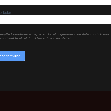
billeder
enytte formularen accepterer du, at vi gemmer dine data i op til 6 mdr.
os i tilfælde af, at du vil have dine data slettet.
end formular