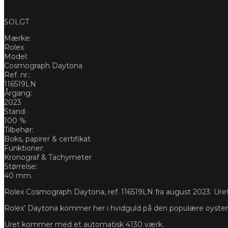
SOLGT
Mærke:
Rolex
Model:
Cosmograph Daytona
Ref. nr.:
116519LN
Årgang:
2023
Stand:
100 %
Tilbehør:
Boks, papirer & certifikat
Funktioner:
Kronograf & Tachymeter
Størrelse:
40 mm.
Rolex Cosmograph Daytona, ref. 116519LN fra august 2023. Uret h
Rolex’ Daytona kommer her i hvidguld på den populære oyster
Uret kommer med et automatisk 4130 værk.