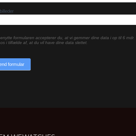
billeder
enytte formularen accepterer du, at vi gemmer dine data i op til 6 mdr.
os i tilfælde af, at du vil have dine data slettet.
end formular