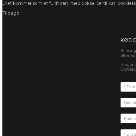
Uret kommer som et fuldt sæt, med bokse, certifikat, booklet
Tilbage
Foresp
KØB 
Vil du 
eller k
Bruger 
COSMO