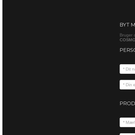
Byt
(produkt
BYT M
Bruger 
COSMO
PERS
PROD