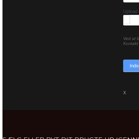
Upload 
Ved at b
Kontakt 
Inds
X