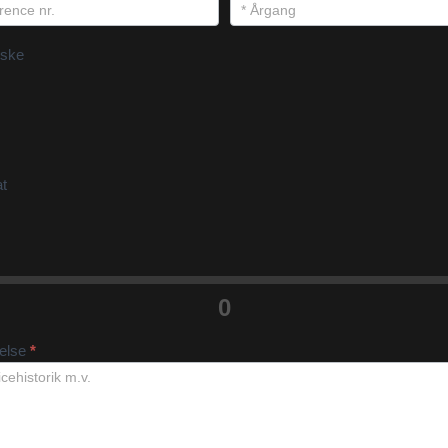
ske
at
0
velse
*