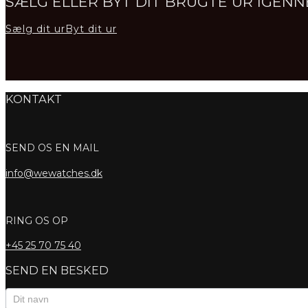
SÆLG ELLER BYT DIT BRUGTE UR IGE
Sælg dit ur
Byt dit ur
KONTAKT
SEND OS EN MAIL
info@wewatches.dk
RING OS OP
+45
25 70 75 40
SEND EN BESKED
Kontaktformular