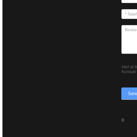
Ved at b
Kontakt 
Send
X