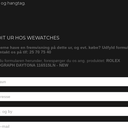
s og hangtag.
ørg
DIT UR HOS WEWATCHES
gerne have en fremvisning på dette ur, og evt. købe? Udfyld formu
ontakt os på tlf: 25 70 75 40
du formularen herunder, forespørger du os ang. produktet:
ROLEX
GRAPH DAYTONA 116515LN - NEW