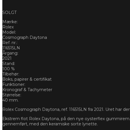
SOLGT
Mærke:
Rolex
Model:
Cosmograph Daytona
Ref. nr.:
116515LN
Årgang:
2021
Stand:
100 %
Tilbehør:
Boks, papirer & certifikat
Funktioner:
Kronograf & Tachymeter
Størrelse:
40 mm.
Rolex Cosmograph Daytona, ref. 116515LN fra 2021. Uret har derfo
Ekstrem flot Rolex Daytona, på den nye oysterflex gummirem. Ur
gennemført, med den keramiske sorte lynette.