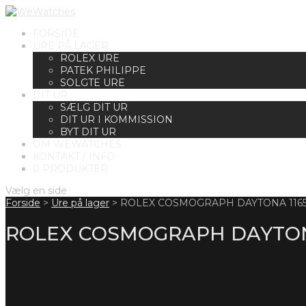
FORSIDE
URE PÅ LAGER
ROLEX URE
PATEK PHILIPPE
SOLGTE URE
DIT UR
SÆLG DIT UR
DIT UR I KOMMISSION
BYT DIT UR
OM WEWATCHES
KONTAKT / INFO
0 PRODUKTER
Vælg en side
Forside
>
Ure på lager
>
ROLEX COSMOGRAPH DAYTONA 1165
ROLEX COSMOGRAPH DAYTONA