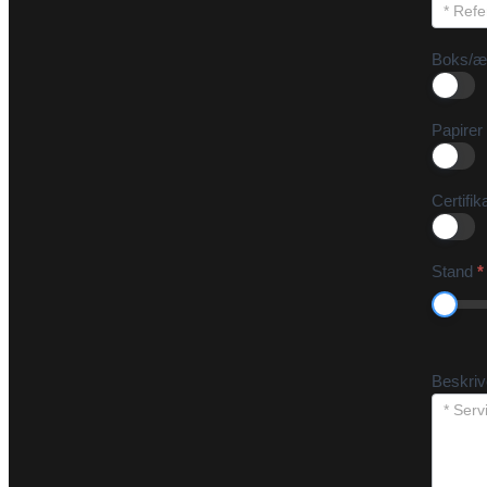
Boks/æ
Papirer
Certifik
Stand
*
Beskri