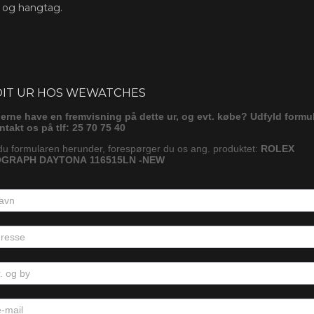
s og hangtag.
ørg
DIT UR HOS WEWATCHES
gerne have en fremvisning på dette ur, og evt. købe? Udfyld formu
ontakt os på tlf: 25 70 75 40
du formularen herunder, forespørger du os ang. produktet:
ROLEX
GRAPH DAYTONA 116515LN -NEW