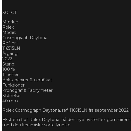
SOLGT
Mærke:
Rolex
Model:
Cosmograph Daytona
Ref. nr.:
116515LN
Årgang:
2022
Stand:
100 %
Tilbehør:
Boks, papirer & certifikat
Funktioner:
Kronograf & Tachymeter
Størrelse:
40 mm.
Rolex Cosmograph Daytona, ref. 116515LN fra september 2022. Ur
Ekstrem flot Rolex Daytona, på den nye oysterflex gummirem. 
med den keramiske sorte lynette.