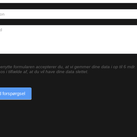
enytte formularen accepterer du, at vi gemmer dine data i op til 6 mdr.
os i tilfælde af, at du vil have dine data slettet.
 forspørgsel