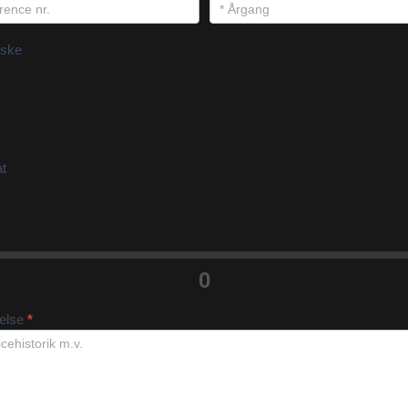
ske
at
0
velse
*