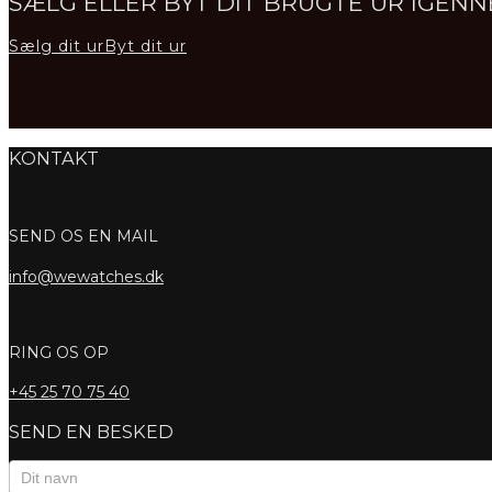
SÆLG ELLER BYT DIT BRUGTE UR IGE
Sælg dit ur
Byt dit ur
KONTAKT
SEND OS EN MAIL
info@wewatches.dk
RING OS OP
+45
25 70 75 40
SEND EN BESKED
Kontaktformular