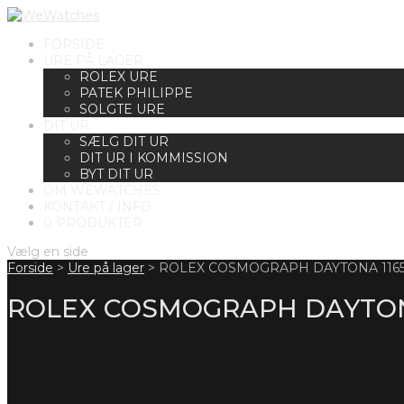
FORSIDE
URE PÅ LAGER
ROLEX URE
PATEK PHILIPPE
SOLGTE URE
DIT UR
SÆLG DIT UR
DIT UR I KOMMISSION
BYT DIT UR
OM WEWATCHES
KONTAKT / INFO
0 PRODUKTER
Vælg en side
Forside
>
Ure på lager
>
ROLEX COSMOGRAPH DAYTONA 1165
ROLEX COSMOGRAPH DAYTON