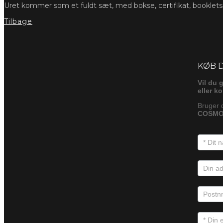
Uret kommer som et fuldt sæt, med bokse, certifikat, booklet
Tilbage
Foresp
KØB 
Vil du 
eller k
Bruger 
COSMO