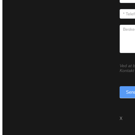
Ved at b
Kontakt 
Send
X