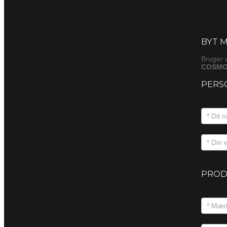
Byt
(produkt
BYT M
Bruger 
COSMO
PERS
PROD