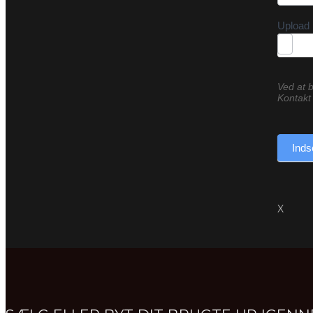
Upload 
Ved at b
Kontakt 
Inds
X