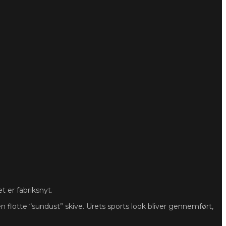
 er fabriksnyt.
otte “sundust” skive. Urets sports look bliver gennemført,