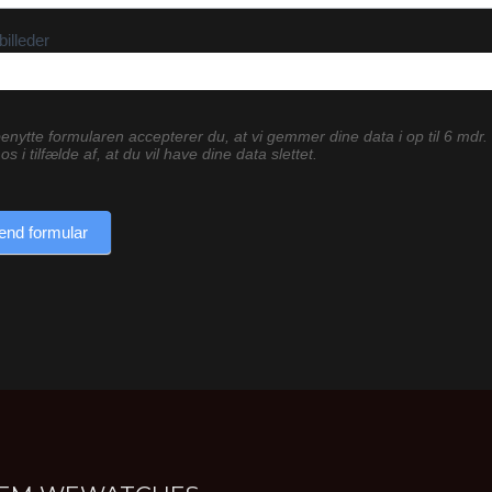
billeder
enytte formularen accepterer du, at vi gemmer dine data i op til 6 mdr.
os i tilfælde af, at du vil have dine data slettet.
end formular