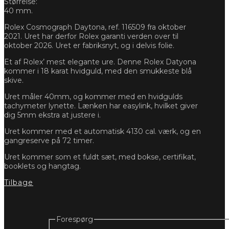
Størrelse:
40 mm.
Rolex Cosmograph Daytona, ref. 116509 fra oktober
2021. Uret har derfor Rolex garanti verden over til
oktober 2026. Uret er fabriksnyt, og i delvis folie.
Et af Rolex’ mest elegante ure. Denne Rolex Datyona
kommer i 18 karat hvidguld, med den smukkeste blå
skive.
Uret måler 40mm, og kommer med en hvidgulds
tachymeter lynette. Lænken har easylink, hvilket giver
dig 5mm ekstra at justere i.
Uret kommer med et automatisk 4130 cal. værk, og en
gangreserve på 72 timer.
Uret kommer som et fuldt sæt, med bokse, certifikat,
booklets og hangtag.
Tilbage
Forespørg