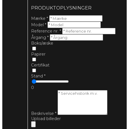
PRODUKTOPLYSNINGER
Mærke
*
Model
*
Reference nr.
*
Årgang
*
Boks/æske
Papirer
Certifikat
Stand
*
0
Beskrivelse
*
Upload billeder