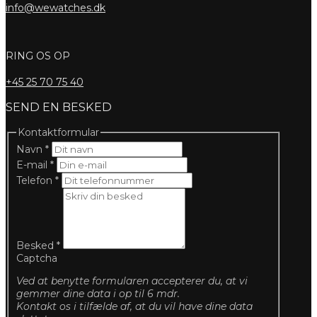
info@wewatches.dk
RING OS OP
+45
25 70 75 40
SEND EN BESKED
Kontaktformular
Navn
*
E-mail
*
Telefon
*
Besked
*
Captcha
Ved at benytte formularen accepterer du, at vi
gemmer dine data i op til 6 mdr.
Kontakt os i tilfælde af, at du vil have dine data