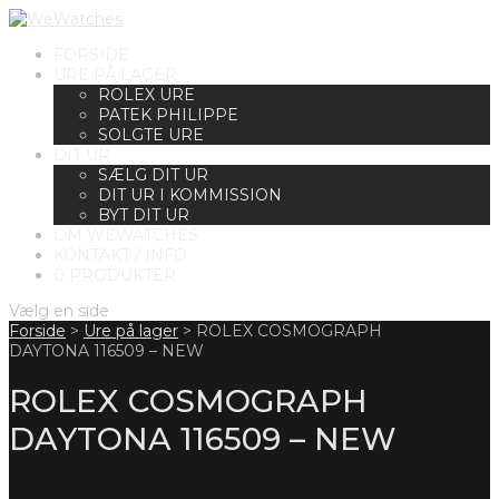
FORSIDE
URE PÅ LAGER
ROLEX URE
PATEK PHILIPPE
SOLGTE URE
DIT UR
SÆLG DIT UR
DIT UR I KOMMISSION
BYT DIT UR
OM WEWATCHES
KONTAKT / INFO
0 PRODUKTER
Vælg en side
Forside
>
Ure på lager
>
ROLEX COSMOGRAPH
DAYTONA 116509 – NEW
ROLEX COSMOGRAPH
DAYTONA 116509 – NEW