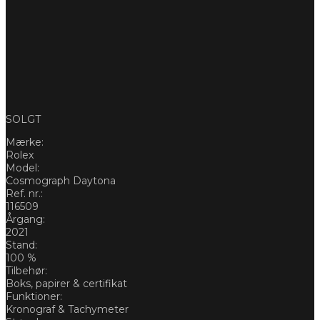
SOLGT
Mærke:
Rolex
Model:
Cosmograph Daytona
Ref. nr.:
116509
Årgang:
2021
Stand:
100 %
Tilbehør:
Boks, papirer & certifikat
Funktioner:
Kronograf & Tachymeter