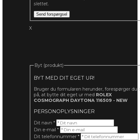
slettet.
Send forspørgsel
X
Byt (produkt)
BYT MED DIT EGET UR!
Bruger du formularen herunder, forespørger du 
på, at bytte dit eget ur med
ROLEX
COSMOGRAPH DAYTONA 116509 - NEW
PERSONOPLYSNINGER
Dit navn
*
Din e-mail
*
Dit telefonnummer
*