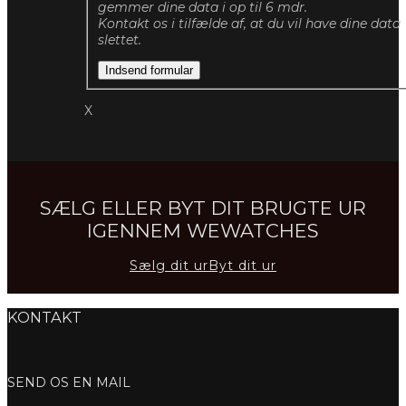
gemmer dine data i op til 6 mdr.
Kontakt os i tilfælde af, at du vil have dine data
slettet.
Indsend formular
X
SÆLG ELLER BYT DIT BRUGTE UR
IGENNEM WEWATCHES
Sælg dit ur
Byt dit ur
KONTAKT
SEND OS EN MAIL