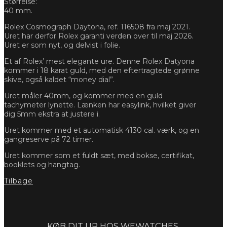
Størrelse:
40 mm.
Rolex Cosmograph Daytona, ref. 116508 fra maj 2021.
Uret har derfor Rolex garanti verden over til maj 2026.
Uret er som nyt, og delvist i folie.
Et af Rolex’ mest elegante ure. Denne Rolex Datyona
kommer i 18 karat guld, med den eftertragtede grønne
skive, også kaldet “money dial”.
Uret måler 40mm, og kommer med en guld
tachymeter lynette. Lænken har easylink, hvilket giver
dig 5mm ekstra at justere i.
Uret kommer med et automatisk 4130 cal. værk, og en
gangreserve på 72 timer.
Uret kommer som et fuldt sæt, med bokse, certifikat,
booklets og hangtag.
Tilbage
Forespørg
KØB DIT UR HOS WEWATCHES