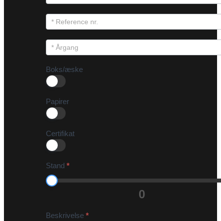
Boks/æske
Papirer
Certifikat
Stand
*
0
Beskrivelse
*