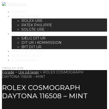
FORSIDE
URE PÅ LAGER
ROLEX URE
PATEK PHILIPPE
SOLGTE URE
DIT UR
SÆLG DIT UR
DIT UR I KOMMISSION
BYT DIT UR
OM WEWATCHES
KONTAKT / INFO
0 PRODUKTER
Vælg en side
Forside
>
Ure på lager
>
ROLEX COSMOGRAPH
DAYTONA 116508 – MINT
ROLEX COSMOGRAPH
DAYTONA 116508 – MINT