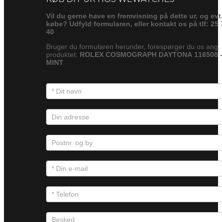
Vil du gerne have en fremvisning på dette ur, og evt
købe? Udfyld formularen, eller kontakt os på tlf: 25 
40
Bruger du formularen herunder, forespørger du os ang.
produktet:
ROLEX COSMOGRAPH DAYTONA 116508 
MINT