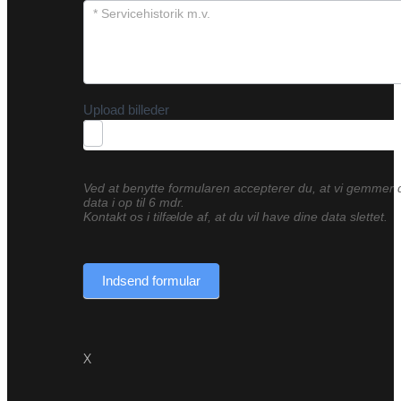
Upload billeder
Ved at benytte formularen accepterer du, at vi gemmer 
data i op til 6 mdr.
Kontakt os i tilfælde af, at du vil have dine data slettet.
Indsend formular
X