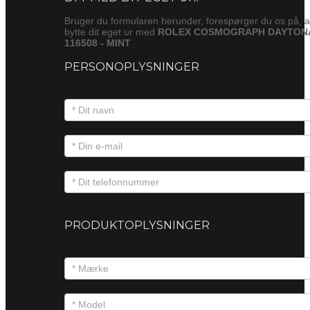
Bruger du formularen herunder, forespørger du os på, a
bytte dit eget ur med
ROLEX COSMOGRAPH DAYTON
116508 - MINT
PERSONOPLYSNINGER
PRODUKTOPLYSNINGER