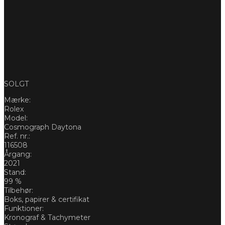
SOLGT
Mærke:
Rolex
Model:
Cosmograph Daytona
Ref. nr.:
116508
Årgang:
2021
Stand:
99 %
Tilbehør:
Boks, papirer & certifikat
Funktioner:
Kronograf & Tachymeter