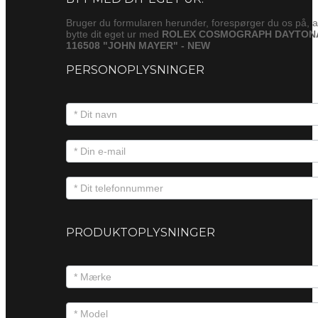
Bruger du formularen herunder, forespørger du os på, a
bytte dit eget ur med
ROLEX COSMOGRAPH DAYTON
116508 "JOHN MAYER" - NEW
PERSONOPLYSNINGER
PRODUKTOPLYSNINGER