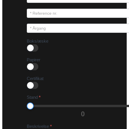
Boks/æske
Papirer
Certifikat
Stand
*
0
Beskrivelse
*