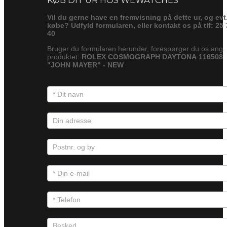
Vil du gerne have en fremvisning på dette ur, og evt
købe? Udfyld formularen, eller kontakt os på tlf: 25 
40
Bruger du formularen herunder, forespørger du os ang.
produktet:
ROLEX COSMOGRAPH DAYTONA 116508
"JOHN MAYER" - NEW