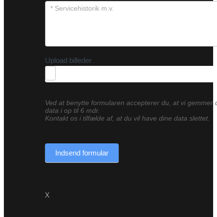
Upload billeder
Ved at benytte formularen accepterer du, at vi gemmer 
data i op til 6 mdr.
Kontakt os i tilfælde af, at du vil have dine data slettet.
Indsend formular
X