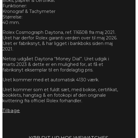
Boks, papirer & certifikat
Funktioner:
Kronograf & Tachymeter
Størrelse:
40 mm.
Rolex Cosmograph Daytona, ref. 116508 fra maj 2021.
Uret har derfor Rolex garanti verden over til maj 2026.
Uret er fabriksnyt, & har ligget i bankboks siden maj
2021.
Netop udgået Daytona “Money Dial”. Uret udgik i
marts 2023 & dette er en mulighed for, at få et
fabriksnyt eksemplar til en fordelagtig pris.
Uret kommer med et automatisk 4130 værk.
Uret kommer som et fuldt sæt, med bokse, certifikat,
booklets, hangtag & en fotokopi af den originale
kvittering fra officiel Rolex forhandler.
Tilbage
Forespørg
KØB DIT UR HOS WEWATCHES