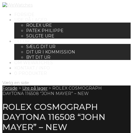
FORSIDE
URE PÅ LAGER
ROLEX URE
PATEK PHILIPPE
SOLGTE URE
DIT UR
SÆLG DIT UR
DIT UR I KOMMISSION
BYT DIT UR
OM WEWATCHES
KONTAKT / INFO
0 PRODUKTER
Vælg en side
Forside
>
Ure på lager
>
ROLEX COSMOGRAPH
DAYTONA 116508 “JOHN MAYER” – NEW
ROLEX COSMOGRAPH
DAYTONA 116508 “JOHN
MAYER” – NEW