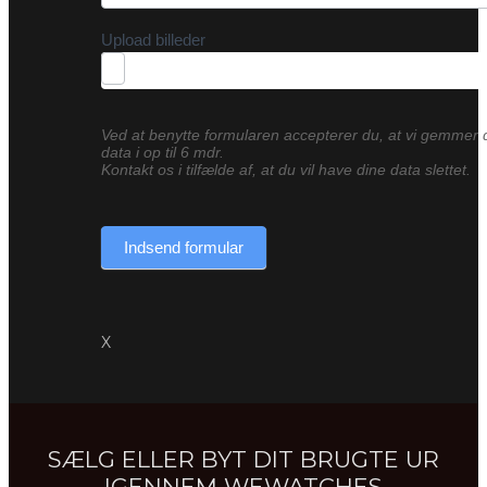
Upload billeder
Ved at benytte formularen accepterer du, at vi gemmer 
data i op til 6 mdr.
Kontakt os i tilfælde af, at du vil have dine data slettet.
Indsend formular
X
SÆLG ELLER BYT DIT BRUGTE UR
IGENNEM WEWATCHES