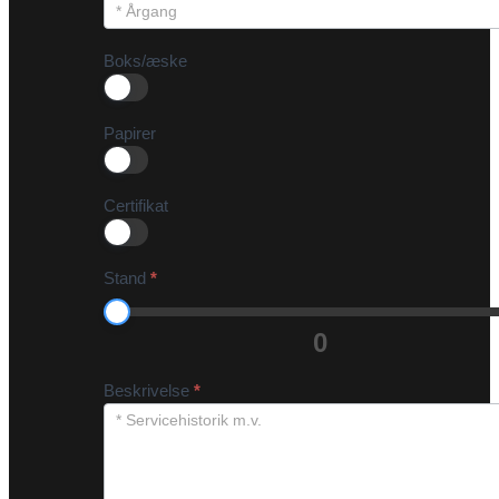
Boks/æske
Papirer
Certifikat
Stand
*
0
Beskrivelse
*