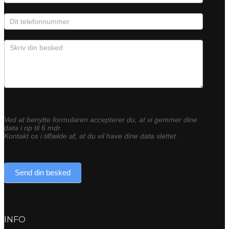
Ved at benytte formularen accepterer du, at vi gemmer dine
data i op til 6 mdr.
Kontakt os i tilfælde af, at du vil have dine data slettet.
Send din besked
INFO