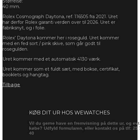
Størrelse:
40 mm.
Rolex Cosmograph Daytona, ref. 116505 fra 2021. Uret
har derfor Rolex garanti verden over til 2026. Uret er
fabriksnyt, og i folie.
Rolex’ Daytona kommer her i roseguld. Uret kommer
med en fed sort / pink skive, som går godt til
rosegulden.
Uret kommer med et automatisk 4130 værk.
Uret kommer som et fuldt sæt, med bokse, certifikat,
booklets og hangtag.
Tilbage
Forespørg
KØB DIT UR HOS WEWATCHES
Vil du gerne have en fremvisning på dette ur, og evt
købe? Udfyld formularen, eller kontakt os på tlf: 25 
40