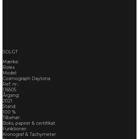
SOLGT
Mærke:
Rolex
Model:
Cosmograph Daytona
Ref. nr.:
116505
Årgang:
2021
Stand:
100 %
Tilbehør:
Boks, papirer & certifikat
Funktioner:
Kronograf & Tachymeter