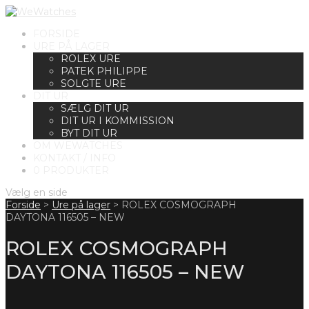
FORSIDE
URE PÅ LAGER
ROLEX URE
PATEK PHILIPPE
SOLGTE URE
DIT UR
SÆLG DIT UR
DIT UR I KOMMISSION
BYT DIT UR
OM WEWATCHES
KONTAKT / INFO
0 PRODUKTER
Vælg en side
Forside
>
Ure på lager
>
ROLEX COSMOGRAPH
DAYTONA 116505 – NEW
ROLEX COSMOGRAPH
DAYTONA 116505 – NEW