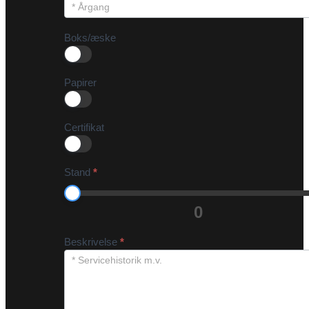
Boks/æske
Papirer
Certifikat
Stand
*
0
Beskrivelse
*