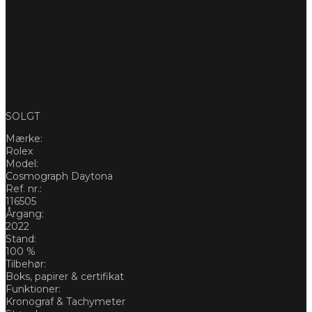
SOLGT
Mærke:
Rolex
Model:
Cosmograph Daytona
Ref. nr.:
116505
Årgang:
2022
Stand:
100 %
Tilbehør:
Boks, papirer & certifikat
Funktioner:
Kronograf & Tachymeter