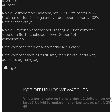
Størrelse:
40 mm.
Rolex Cosmograph Daytona, ref. 116505 fra marts 2022.
Uret har derfor Rolex garanti verden over til marts 2027.
Uret er fabriksnyt.
Rolex’ Daytona kommer her i roseguld. Uret kommer
med den flotte chokolade skive. Super flot
kombination!
Uret kommer med et automatisk 4130 værk.
Uret kommer som et fuldt sæt, med bokse, certifikat,
booklets og hangtag.
Tilbage
Forespørg
KØB DIT UR HOS WEWATCHES
Vil du gerne have en fremvisning på dette ur, og evt
købe? Udfyld formularen, eller kontakt os på tlf: 25 
40