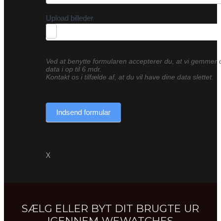
Upload billeder
Ved at benytte formularen accepterer du, at vi gemmer 
data i op til 6 mdr.
Kontakt os i tilfælde af, at du vil have dine data slettet.
Indsend formular
X
SÆLG ELLER BYT DIT BRUGTE UR
IGENNEM WEWATCHES