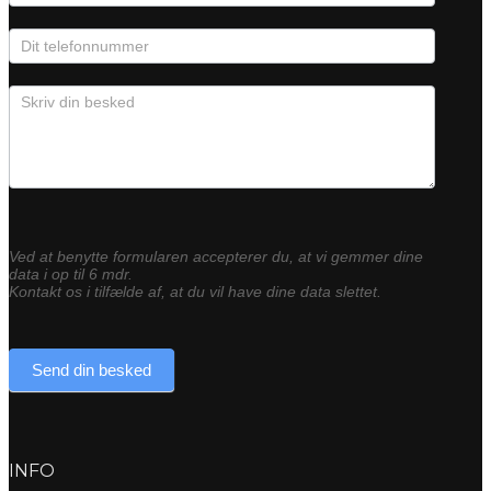
Ved at benytte formularen accepterer du, at vi gemmer dine
data i op til 6 mdr.
Kontakt os i tilfælde af, at du vil have dine data slettet.
Send din besked
INFO