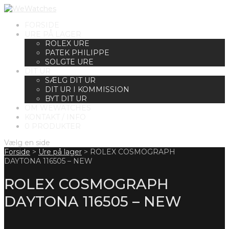
FORSIDE
URE PÅ LAGER
ROLEX URE
PATEK PHILIPPE
SOLGTE URE
DIT UR
SÆLG DIT UR
DIT UR I KOMMISSION
BYT DIT UR
OM WEWATCHES
KONTAKT / INFO
0 PRODUKTER
Vælg en side
Forside
>
Ure på lager
>
ROLEX COSMOGRAPH
DAYTONA 116505 – NEW
ROLEX COSMOGRAPH
DAYTONA 116505 – NEW