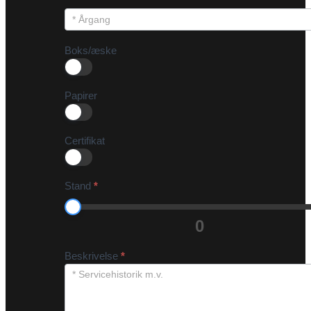
Boks/æske
Papirer
Certifikat
Stand
*
0
Beskrivelse
*