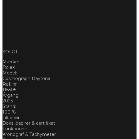
SOLGT
Mærke:
Rolex
Model:
Cosmograph Daytona
Ref. nr.:
116505
Årgang:
2023
Stand:
100 %
Tilbehør:
Boks, papirer & certifikat
Funktioner:
Kronograf & Tachymeter