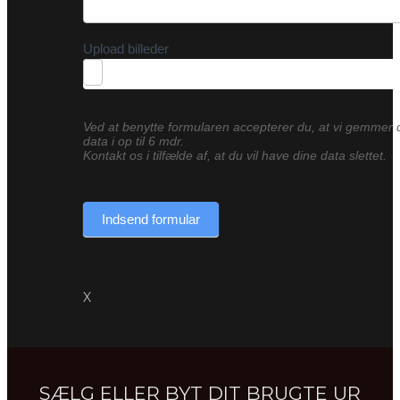
Upload billeder
Ved at benytte formularen accepterer du, at vi gemmer 
data i op til 6 mdr.
Kontakt os i tilfælde af, at du vil have dine data slettet.
Indsend formular
X
SÆLG ELLER BYT DIT BRUGTE UR