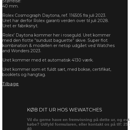
Størrelse:
40 mm.
Rolex Cosmograph Daytona, ref. 116505 fra juli 2023.
Uret har derfor Rolex garanti verden over til juli 2028.
Uret er fabriksnyt.
Rolex’ Daytona kommer her i roseguld. Uret kommer
med den flotte “sundust baguette” skive. Super flot
kombination & modellen er netop udgået ved Watches
and Wonders 2023.
Uret kommer med et automatisk 4130 værk.
Uret kommer som et fuldt sæt, med bokse, certifikat,
booklets og hangtag.
Tilbage
Forespørg
KØB DIT UR HOS WEWATCHES
Vil du gerne have en fremvisning på dette ur, og evt
købe? Udfyld formularen, eller kontakt os på tlf: 25 
40