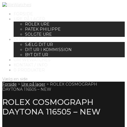
FORSIDE
URE PÅ LAGER
ROLEX URE
PATEK PHILIPPE
SOLGTE URE
DIT UR
SÆLG DIT UR
DIT UR I KOMMISSION
BYT DIT UR
OM WEWATCHES
KONTAKT / INFO
0 PRODUKTER
Vælg en side
Forside
>
Ure på lager
>
ROLEX COSMOGRAPH
DAYTONA 116505 – NEW
ROLEX COSMOGRAPH
DAYTONA 116505 – NEW