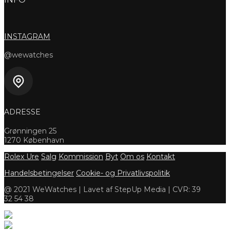
INSTAGRAM
@wewatches
ADRESSE
Grønningen 25
1270 København
Rolex Ure
Salg
Kommission
Byt
Om os
Kontakt
Handelsbetingelser
Cookie- og Privatlivspolitik
@ 2021 WeWatches | Lavet af StepUp Media | CVR: 39
32 54 38