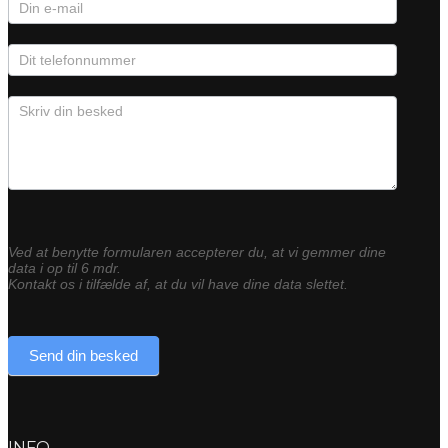
Ved at benytte formularen accepterer du, at vi gemmer dine
data i op til 6 mdr.
Kontakt os i tilfælde af, at du vil have dine data slettet.
Send din besked
INFO