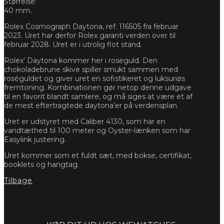
Størrelse:
40 mm.
Rolex Cosmograph Daytona, ref. 116505 fra februar
2023. Uret har derfor Rolex garanti verden over til
februar 2028. Uret er i utrolig flot stand.
Rolex’ Daytona kommer her i roseguld. Den
chokoladebrune skive spiller smukt sammen med
roséguldet og giver uret en sofistikeret og luksuriøs
fremtoning. Kombinationen gør netop denne udgave
til en favorit blandt samlere, og må siges at være et af
de mest eftertragtede daytona’er på verdensplan.
Uret er udstyret med Caliber 4130, som har en
vandtæthed til 100 meter og Oyster-lænken som har
Easylink justering.
Uret kommer som et fuldt sæt, med bokse, certifikat,
booklets og hangtag.
Tilbage
Forespørg