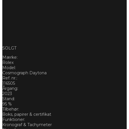
SOLGT
Mærke:
Rolex
Model:
Cosmograph Daytona
Ref. nr.:
116505
Årgang:
2023
Stand:
95 %
Tilbehør:
Boks, papirer & certifikat
Funktioner:
Kronograf & Tachymeter