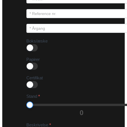
Boks/æske
Papirer
Certifikat
Stand
*
0
Beskrivelse
*