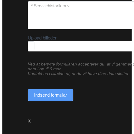
Upload billeder
Ved at benytte formularen accepterer du, at vi gemmer 
data i op til 6 mdr.
Kontakt os i tilfælde af, at du vil have dine data slettet.
Indsend formular
X