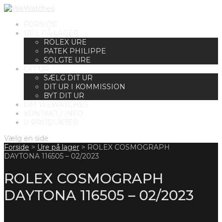
FORSIDE
URE PÅ LAGER
ROLEX URE
PATEK PHILIPPE
SOLGTE URE
DIT UR
SÆLG DIT UR
DIT UR I KOMMISSION
BYT DIT UR
OM WEWATCHES
KONTAKT / INFO
0 PRODUKTER
Vælg en side
Forside
>
Ure på lager
>
ROLEX COSMOGRAPH
DAYTONA 116505 – 02/2023
ROLEX COSMOGRAPH
DAYTONA 116505 – 02/2023