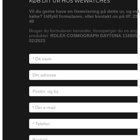
KØB DIT UR HOS WEWATCHES
Vil du gerne have en fremvisning på dette ur, og evt
købe? Udfyld formularen, eller kontakt os på tlf: 25 
40
Bruger du formularen herunder, forespørger du os ang.
produktet:
ROLEX COSMOGRAPH DAYTONA 116505 
02/2023