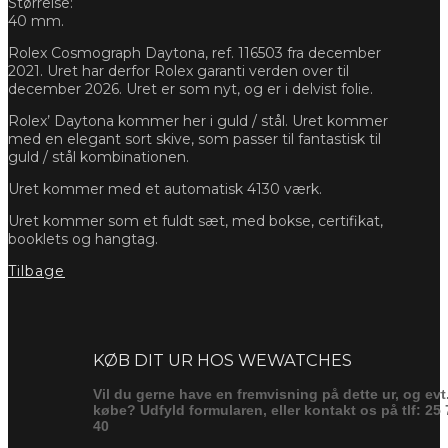
Størrelse:
40 mm.
Rolex Cosmograph Daytona, ref. 116503 fra december
2021. Uret har derfor Rolex garanti verden over til
december 2026. Uret er som nyt, og er i delvist folie.
Rolex’ Daytona kommer her i guld / stål. Uret kommer
med en elegant sort skive, som passer til fantastisk til
guld / stål kombinationen.
Uret kommer med et automatisk 4130 værk.
Uret kommer som et fuldt sæt, med bokse, certifikat,
booklets og hangtag.
Tilbage
Forespørg
KØB DIT UR HOS WEWATCHES
Vil du gerne have en fremvisning på dette ur, og evt
købe? Udfyld formularen, eller kontakt os på tlf: 25 
40