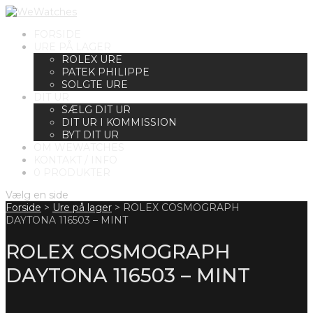
FORSIDE
URE PÅ LAGER
ROLEX URE
PATEK PHILIPPE
SOLGTE URE
DIT UR
SÆLG DIT UR
DIT UR I KOMMISSION
BYT DIT UR
OM WEWATCHES
KONTAKT / INFO
0 PRODUKTER
Vælg en side
Forside
>
Ure på lager
>
ROLEX COSMOGRAPH
DAYTONA 116503 – MINT
ROLEX COSMOGRAPH
DAYTONA 116503 – MINT