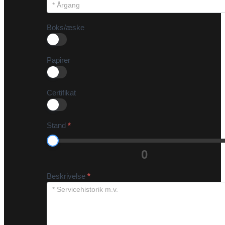
Boks/æske
Papirer
Certifikat
Stand
*
0
Beskrivelse
*