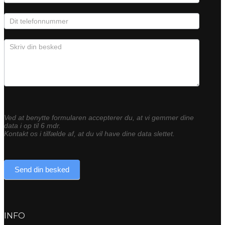
Ved at benytte formularen accepterer du, at vi gemmer dine
data i op til 6 mdr.
Kontakt os i tilfælde af, at du vil have dine data slettet.
Send din besked
INFO