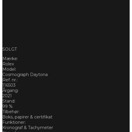
SOLGT
Mærke:
Rolex
Model:
Cosmograph Daytona
Ref. nr.:
116503
Årgang:
2021
Stand:
99 %
Tilbehør:
Boks, papirer & certifikat
Funktioner:
Kronograf & Tachymeter