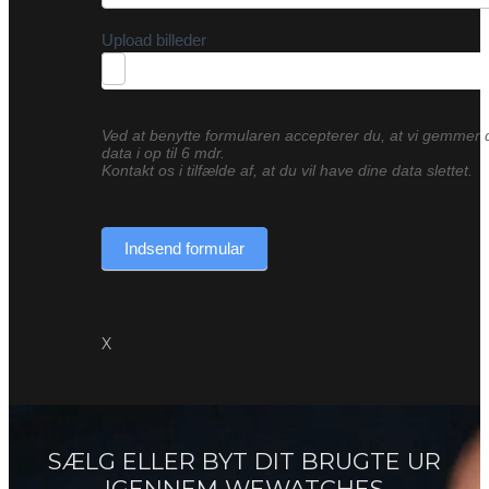
Upload billeder
Ved at benytte formularen accepterer du, at vi gemmer 
data i op til 6 mdr.
Kontakt os i tilfælde af, at du vil have dine data slettet.
Indsend formular
X
SÆLG ELLER BYT DIT BRUGTE UR
IGENNEM WEWATCHES