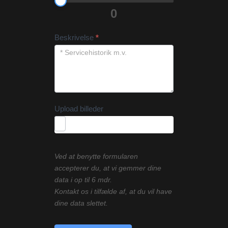
0
Beskrivelse
*
Upload billeder
Ved at benytte formularen
accepterer du, at vi gemmer dine
data i op til 6 mdr.
Kontakt os i tilfælde af, at du vil have
dine data slettet.