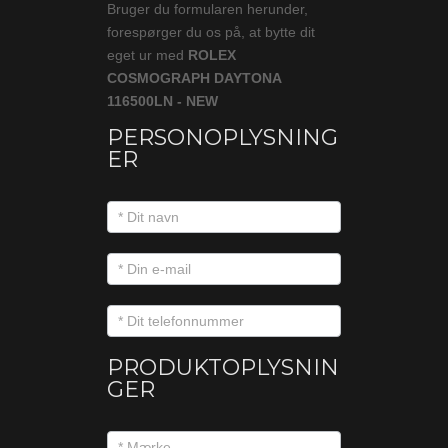
Bruger du formularen herunder,
forespørger du os på, at bytte dit
eget ur med
ROLEX
COSMOGRAPH DAYTONA
116500LN - NEW
PERSONOPLYSNING
ER
PRODUKTOPLYSNIN
GER