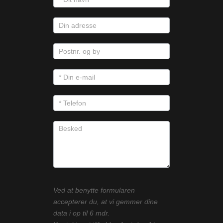
Ved at benytte formularen
accepterer du, at vi gemmer dine
data i op til 6 mdr.