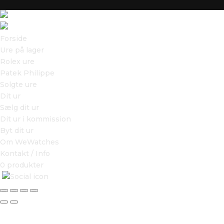
Forside
Ure på lager
Rolex ure
Patek Philippe
Solgte ure
Dit ur
Sælg dit ur
Dit ur i kommission
Byt dit ur
Om WeWatches
Kontakt / Info
0 produkter