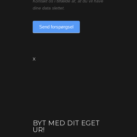
Kontakt os i tilfælde af, at du vil have
dine data slettet.
Send forspørgsel
X
BYT MED DIT EGET
Byt
UR!
(produkt)