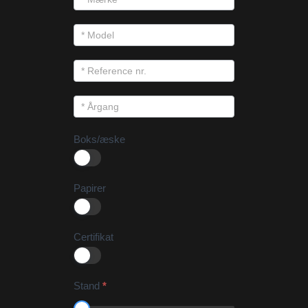
Boks/æske
Papirer
Certifikat
Stand
*