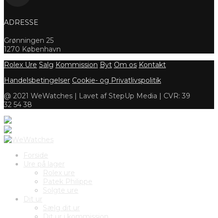
ADRESSE
Grønningen 25
1270 København
Rolex Ure
Salg
Kommission
Byt
Om os
Kontakt
Handelsbetingelser
Cookie- og Privatlivspolitik
@ 2021 WeWatches | Lavet af StepUp Media | CVR: 39
32 54 38
Forside
Ure på lager
Rolex ure
Patek Philippe
Solgte ure
Dit ur
Sælg dit ur
Dit ur i kommission