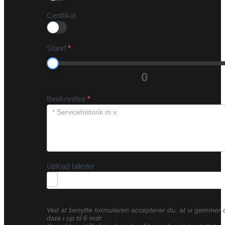
Certifikat
Stand
*
0
Beskrivelse
*
Upload billeder
Ved at benytte formularen accepterer du, at vi gemmer 
data i op til 6 mdr.