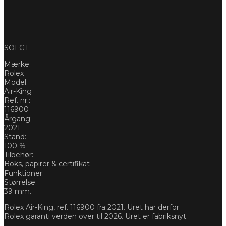
SOLGT
Mærke:
Rolex
Model:
Air-King
Ref. nr.:
116900
Årgang:
2021
Stand:
100 %
Tilbehør:
Boks, papirer & certifikat
Funktioner:
Størrelse:
39 mm.
Rolex Air-King, ref. 116900 fra 2021. Uret har derfor
Rolex garanti verden over til 2026. Uret er fabriksnyt.