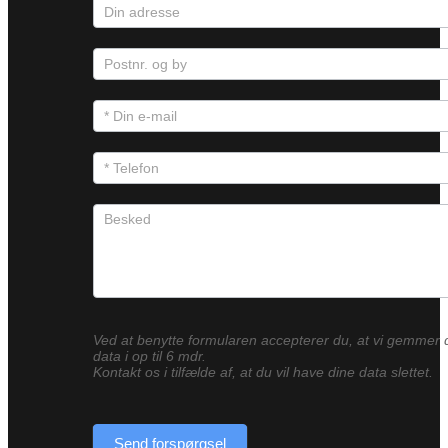
Ved at benytte formularen accepterer du, at vi gemmer 
data i op til 6 mdr.
Kontakt os i tilfælde af, at du vil have dine data slettet.
Send forspørgsel