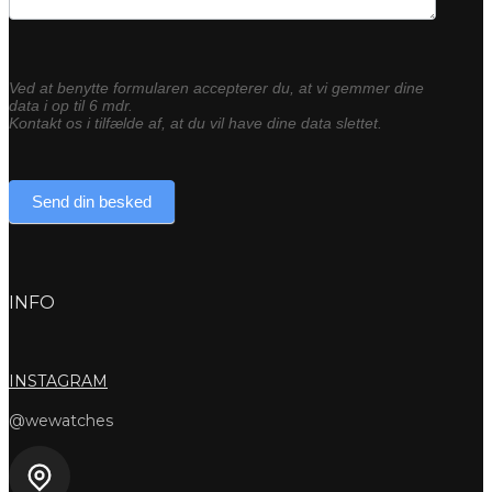
Ved at benytte formularen accepterer du, at vi gemmer dine
data i op til 6 mdr.
Kontakt os i tilfælde af, at du vil have dine data slettet.
Send din besked
INFO
INSTAGRAM
@wewatches