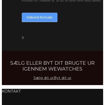
Kontakt os i tilfælde af, at du vil have dine data slettet.
Indsend formular
X
SÆLG ELLER BYT DIT BRUGTE UR
IGENNEM WEWATCHES
Sælg dit ur
Byt dit ur
KONTAKT