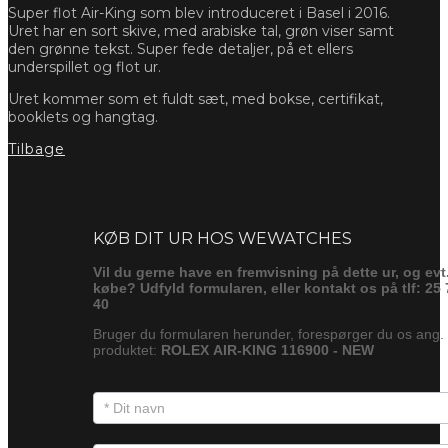
Super flot Air-King som blev introduceret i Basel i 2016.
Uret har en sort skive, med arabiske tal, grøn viser samt
den grønne tekst. Super fede detaljer, på et ellers
underspillet og flot ur.
Uret kommer som et fuldt sæt, med bokse, certifikat,
booklets og hangtag.
Tilbage
Forespørg
KØB DIT UR HOS WEWATCHES
Vil du gerne have en fremvisning på dette ur, og evt
købe? Udfyld formularen, eller kontakt os på tlf: 25 
40
Bruger du formularen herunder, forespørger du os ang.
produktet:
ROLEX AIR-KING 116900 - NEW