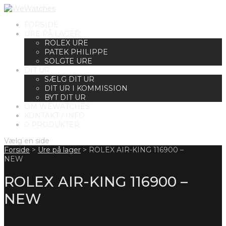
FORSIDE
URE PÅ LAGER
ROLEX URE
PATEK PHILIPPE
SOLGTE URE
DIT UR
SÆLG DIT UR
DIT UR I KOMMISSION
BYT DIT UR
OM WEWATCHES
KONTAKT / INFO
0 PRODUKTER
Vælg en side
Forside
>
Ure på lager
>
ROLEX AIR-KING 116900 –
NEW
ROLEX AIR-KING 116900 –
NEW