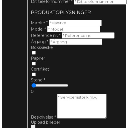
Dit telefonnummer
*
PRODUKTOPLYSNINGER
Mærke
*
Model
*
Reference nr.
*
Årgang
*
Boks/æske
Papirer
Certifikat
Stand
*
0
Beskrivelse
*
Upload billeder