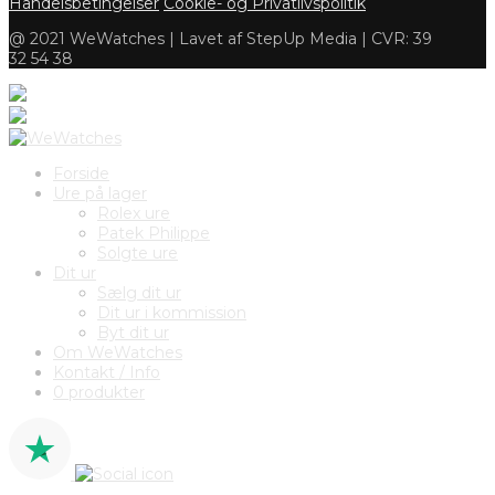
Handelsbetingelser
Cookie- og Privatlivspolitik
@ 2021 WeWatches | Lavet af StepUp Media | CVR: 39
32 54 38
Forside
Ure på lager
Rolex ure
Patek Philippe
Solgte ure
Dit ur
Sælg dit ur
Dit ur i kommission
Byt dit ur
Om WeWatches
Kontakt / Info
0 produkter