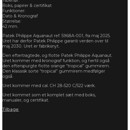
Tilbehør:
Boks, papirer & certifikat
Funktioner:
Dato & Kronograf
Størrelse:
42 mm.
Patek Philippe Aquanaut ref. 5968A-001, fra maj 2025.
Uret har derfor Patek Philippe garanti verden over til
maj 2030. Uret er fabriksnyt.
Den eftertragtede, og flotte Patek Philippe Aquanaut.
Uret kommer med kronograf funktion, og hertil også
den efterspurgte flotte orange “tropical” gummirem.
Den klassisk sorte “tropical” gummirem medfølger
også.
Uret kommer med cal. CH 28‑520 C/522 værk.
Uret kommet som et komplet sæt med boks,
manualer, og certifikat.
Tilbage
Forespørg