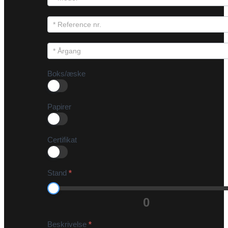
Boks/æske
Papirer
Certifikat
Stand
*
0
Beskrivelse
*