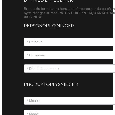
Bruger du formularen herunder, forespørger du os på, a
bytte dit eget ur med
PATEK PHILIPPE AQUANAUT 59
001 - NEW
PERSONOPLYSNINGER
PRODUKTOPLYSNINGER