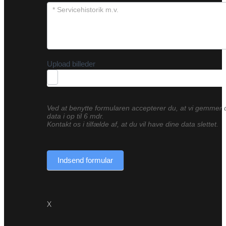
Upload billeder
Ved at benytte formularen accepterer du, at vi gemmer 
data i op til 6 mdr.
Kontakt os i tilfælde af, at du vil have dine data slettet.
Indsend formular
X