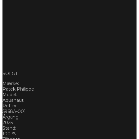
SOLGT
Mærke:
Patek Philippe
Model:
Aquanaut
Ref. nr.:
5968A-001
Årgang:
2025
Stand:
100 %