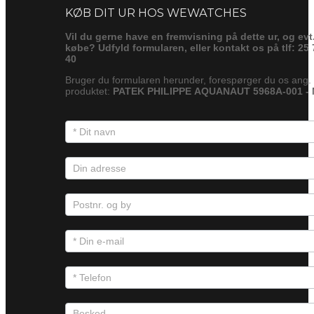
KØB DIT UR HOS WEWATCHES
Vil du gerne have en fremvisning på dette ur, og evt
købe? Udfyld formularen, eller kontakt os på tlf: 25 
40
Bruger du formularen herunder, forespørger du os ang.
produktet:
PATEK PHILIPPE AQUANAUT 5968A-001 -