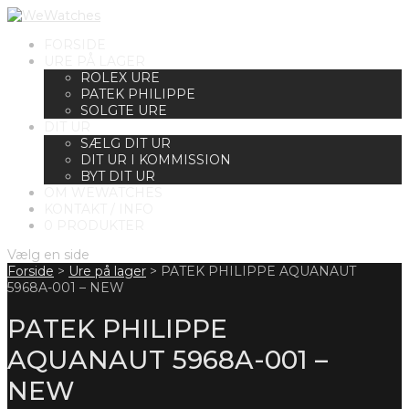
FORSIDE
URE PÅ LAGER
ROLEX URE
PATEK PHILIPPE
SOLGTE URE
DIT UR
SÆLG DIT UR
DIT UR I KOMMISSION
BYT DIT UR
OM WEWATCHES
KONTAKT / INFO
0 PRODUKTER
Vælg en side
Forside
>
Ure på lager
>
PATEK PHILIPPE AQUANAUT
5968A-001 – NEW
PATEK PHILIPPE
AQUANAUT 5968A-001 –
NEW