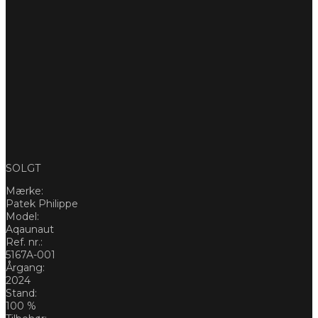
SOLGT
Mærke:
Patek Philippe
Model:
Aqaunaut
Ref. nr.:
5167A-001
Årgang:
2024
Stand:
100 %