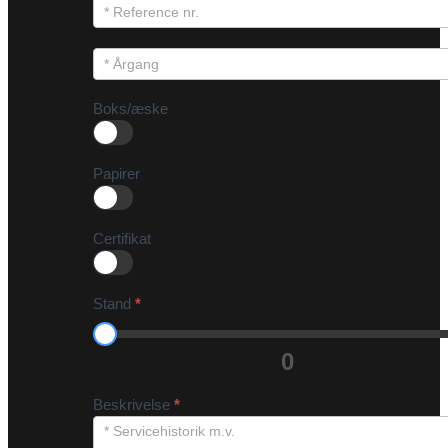
Boks/æske
Papirer
Certifikat
Stand
*
0
Beskrivelse
*