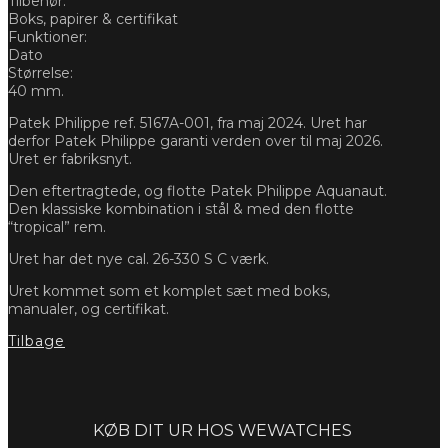
Tilbehør:
Boks, papirer & certifikat
Funktioner:
Dato
Størrelse:
40 mm.
Patek Philippe ref. 5167A-001, fra maj 2024. Uret har
derfor Patek Philippe garanti verden over til maj 2026.
Uret er fabriksnyt.
Den eftertragtede, og flotte Patek Philippe Aquanaut.
Den klassiske kombination i stål & med den flotte
“tropical” rem.
Uret har det nye cal. 26-330 S C værk.
Uret kommet som et komplet sæt med boks,
manualer, og certifikat.
Tilbage
Forespørg
KØB DIT UR HOS WEWATCHES