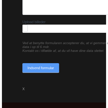
Upload billeder
Ved at benytte formularen accepterer du, at vi gemmer 
data i op til 6 mdr.
Kontakt os i tilfælde af, at du vil have dine data slettet.
Indsend formular
X