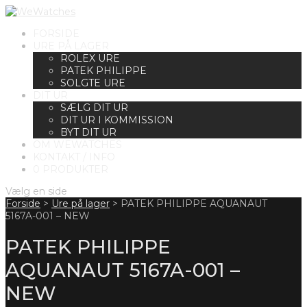
FORSIDE
URE PÅ LAGER
ROLEX URE
PATEK PHILIPPE
SOLGTE URE
DIT UR
SÆLG DIT UR
DIT UR I KOMMISSION
BYT DIT UR
OM WEWATCHES
KONTAKT / INFO
0 PRODUKTER
Vælg en side
Forside
>
Ure på lager
>
PATEK PHILIPPE AQUANAUT
5167A-001 – NEW
PATEK PHILIPPE
AQUANAUT 5167A-001 –
NEW