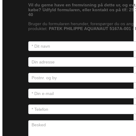
Vil du gerne have en fremvisning på dette ur, og evt
købe? Udfyld formularen, eller kontakt os på tlf: 25 
40
Bruger du formularen herunder, forespørger du os ang.
produktet:
PATEK PHILIPPE AQUANAUT 5167A-001 -