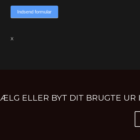
Indsend formular
X
SÆLG ELLER BYT DIT BRUGTE U