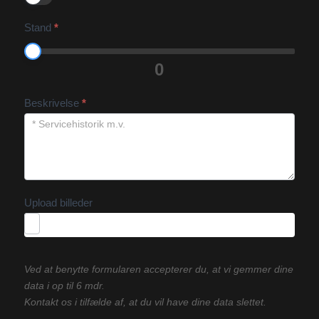
Stand
*
0
Beskrivelse
*
Upload billeder
Ved at benytte formularen accepterer du, at vi gemmer dine
data i op til 6 mdr.
Kontakt os i tilfælde af, at du vil have dine data slettet.