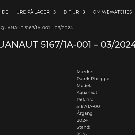
IDE
URE PÅ LAGER
DIT UR
OM WEWATCHES
QUANAUT 5167/1A-001 – 03/2024
ANAUT 5167/1A-001 – 03/202
Mærke:
Patek Philippe
Model:
Aquanaut
Ref. nr.:
5167/1A-001
Årgang:
2024
Stand:
95 %