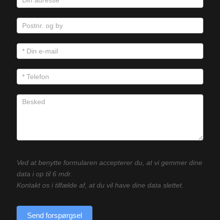
Ved at benytte formularen accepterer du, at vi gemmer dine
data i op til 6 mdr.
Kontakt os i tilfælde af, at du vil have dine data slettet.
Send forspørgsel