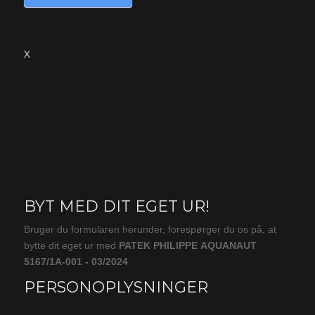
X
BYT MED DIT EGET UR!
Byt
(produkt)
Bruger du formularen herunder, forespørger du os på, at
bytte dit eget ur med
PATEK PHILIPPE AQUANAUT
5167/1A-001 - 03/2024
PERSONOPLYSNINGER