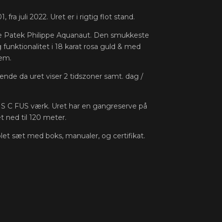
 fra juli 2022. Uret er i rigtig flot stand.
te Patek Philippe Aquanaut. Den smukkeste
funktionalitet i 18 karat rosa guld & med
rem.
sende da uret viser 2 tidszoner samt. dag /
0 S C FUS værk. Uret har en gangreserve på
t ned til 120 meter.
t sæt med boks, manualer, og certifikat.