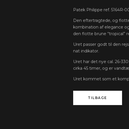
Patek Philippe ref. 5164R-001,
Den eftertragtede, og flot
kombination af elegance og 
den flotte brune “tropical” 
Uret passer godt til den rej
nat indikator.
Uret har det nye cal. 26-33
cirka 45 timer, og er vandtæ
Uret kommet som et komple
TILBAGE