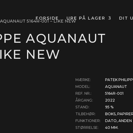
FORSIDE
URE PÅ LAGER
DIT 
 AQUANAUT 5164R-001 – LIKE NEW
IPPE AQUANAUT
LIKE NEW
MÆRKE:
PATEK PHILIP
MODEL:
AQUANAUT
REF. NR.:
5164R-001
ÅRGANG:
2022
STAND:
95 %
TILBEHØR:
BOKS, PAPIRER
FUNKTIONER:
DATO, ANDEN 
STØRRELSE:
40 MM.