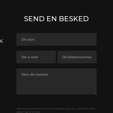
SEND EN BESKED
Kontaktformular
K
Ved at benytte formularen accepterer du, at vi gemmer dine
data i op til 6 mdr.