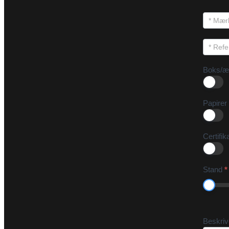
Boks/æ
Papirer
Certifik
Stand
*
Beskri