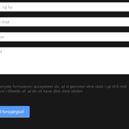
enytte formularen accepterer du, at vi gemmer dine data i op til 6 mdr.
os i tilfælde af, at du vil have dine data slettet.
 forspørgsel