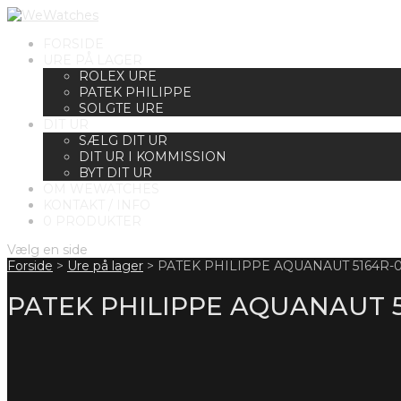
FORSIDE
URE PÅ LAGER
ROLEX URE
PATEK PHILIPPE
SOLGTE URE
DIT UR
SÆLG DIT UR
DIT UR I KOMMISSION
BYT DIT UR
OM WEWATCHES
KONTAKT / INFO
0 PRODUKTER
Vælg en side
Forside
>
Ure på lager
>
PATEK PHILIPPE AQUANAUT 5164R-0
PATEK PHILIPPE AQUANAUT 5