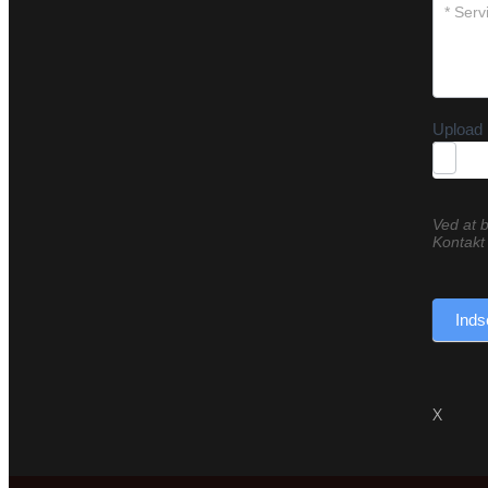
Upload 
Ved at b
Kontakt 
Inds
X