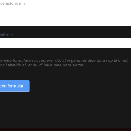
billeder
enytte formularen accepterer du, at vi gemmer dine data i op til 6 mdr.
os i tilfælde af, at du vil have dine data slettet.
end formular