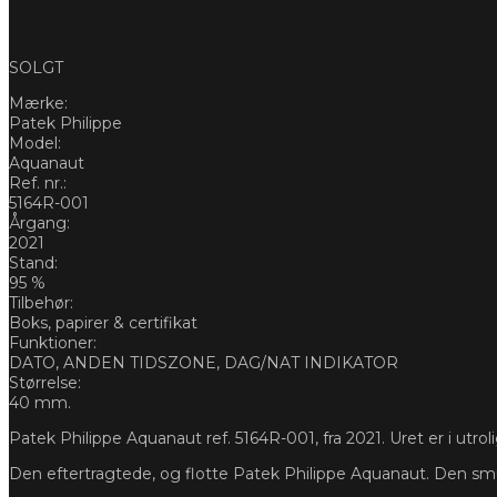
SOLGT
Mærke:
Patek Philippe
Model:
Aquanaut
Ref. nr.:
5164R-001
Årgang:
2021
Stand:
95 %
Tilbehør:
Boks, papirer & certifikat
Funktioner:
DATO, ANDEN TIDSZONE, DAG/NAT INDIKATOR
Størrelse:
40 mm.
Patek Philippe Aquanaut ref. 5164R-001, fra 2021. Uret er i utrol
Den eftertragtede, og flotte Patek Philippe Aquanaut. Den smuk