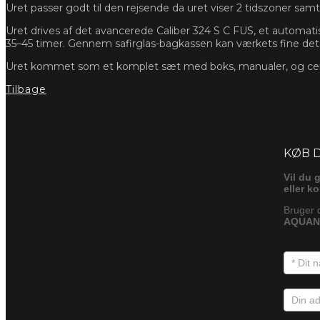
Uret passer godt til den rejsende da uret viser 2 tidszoner samt.
Uret drives af det avancerede Caliber 324 S C FUS, et automatis
35–45 timer. Gennem safirglas-bagkassen kan værkets fine deta
Uret kommet som et komplet sæt med boks, manualer, og cert
Tilbage
Foresp
KØB 
Vil du 
eller k
Bruger 
AQUANA