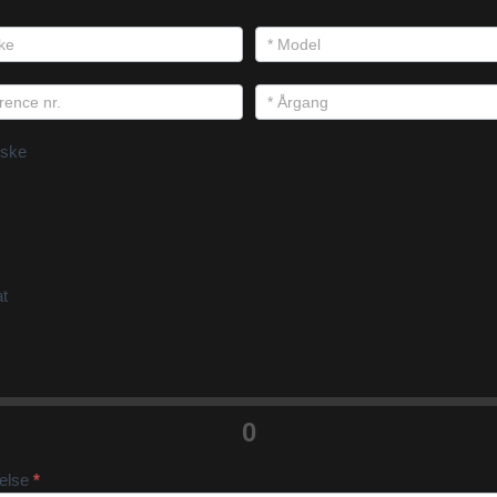
ske
at
0
velse
*