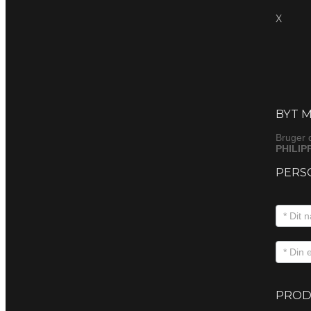
X
Byt
(produkt
BYT M
Bruger 
PHILIP
PERS
PROD