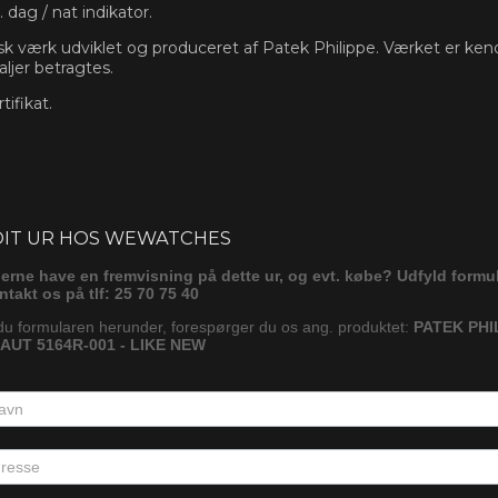
 dag / nat indikator.
k værk udviklet og produceret af Patek Philippe. Værket er kendt 
ljer betragtes.
ifikat.
ørg
DIT UR HOS WEWATCHES
gerne have en fremvisning på dette ur, og evt. købe? Udfyld formu
ontakt os på tlf: 25 70 75 40
du formularen herunder, forespørger du os ang. produktet:
PATEK PHI
UT 5164R-001 - LIKE NEW