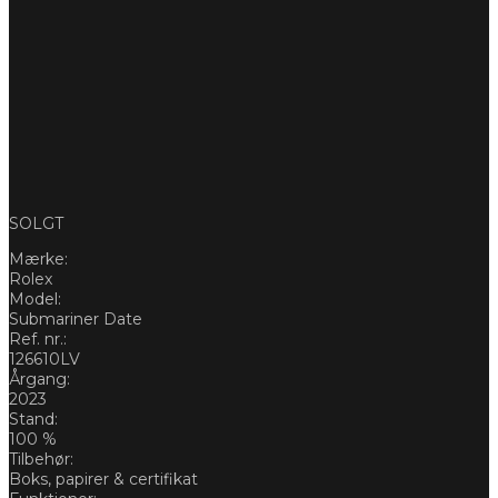
SOLGT
Mærke:
Rolex
Model:
Submariner Date
Ref. nr.:
126610LV
Årgang:
2023
Stand:
100 %
Tilbehør:
Boks, papirer & certifikat