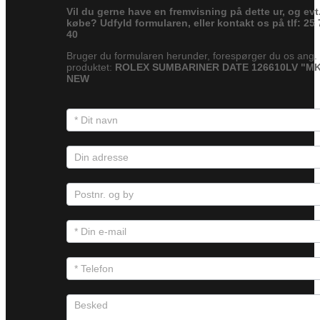
Vil du gerne have en fremvisning på dette ur, og evt
købe? Udfyld formularen, eller kontakt os på tlf: 25 
40
Bruger du formularen herunder, forespørger du os ang.
produktet:
ROLEX SUMBARINER DATE 126610LV "MK
NEW