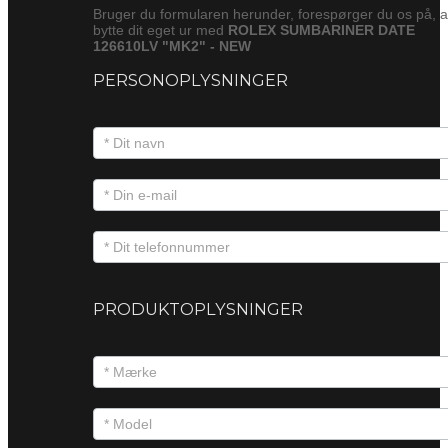
Bruger du formularen herunder, forespørger du os på, a
bytte dit eget ur med
ROLEX SUMBARINER DATE
126610LV "MK2" - NEW
PERSONOPLYSNINGER
PRODUKTOPLYSNINGER