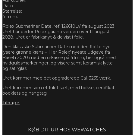
Funktioner:
Dato
Størrelse:
41 mm.
Rolex Submariner Date, ref. 126610LV fra august 2023.
Uret har derfor Rolex garanti verden over til august
2028. Uret er fabriksnyt & delvist i folie.
Den klassiske Submariner Date med den flotte nye
lysere grønne krans –
Her Rolex’ nyeste udgave fra
Basel i 2020 med en urkasse på 41mm, her også med
hvidguldsmarkeringer, og visere samt keramisk lytte
og safirglas.
Uret kommer med det opgraderede Cal. 3235 værk.
Uret kommer som et fuldt sæt, med bokse, certifikat,
booklets og hangtag.
Tilbage
Forespørg
KØB DIT UR HOS WEWATCHES