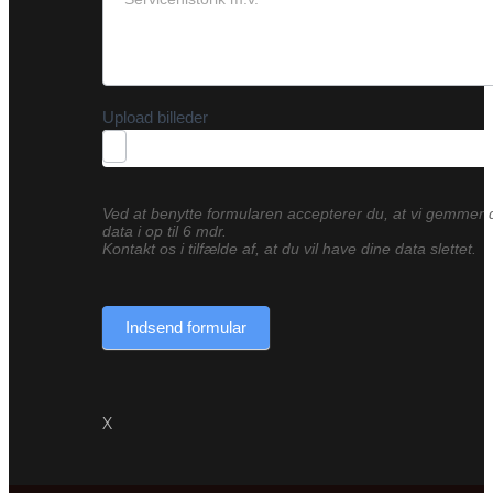
Upload billeder
Ved at benytte formularen accepterer du, at vi gemmer 
data i op til 6 mdr.
Kontakt os i tilfælde af, at du vil have dine data slettet.
Indsend formular
X