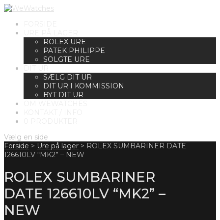
FORSIDE
URE PÅ LAGER
ROLEX URE
PATEK PHILIPPE
SOLGTE URE
DIT UR
SÆLG DIT UR
DIT UR I KOMMISSION
BYT DIT UR
OM WEWATCHES
KONTAKT / INFO
0 PRODUKTER
Vælg en side
Forside
>
Ure på lager
>
ROLEX SUMBARINER DATE
126610LV “MK2” – NEW
ROLEX SUMBARINER
DATE 126610LV “MK2” –
NEW