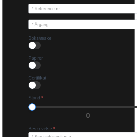
Boks/æske
Papirer
Certifikat
Stand
*
0
Beskrivelse
*