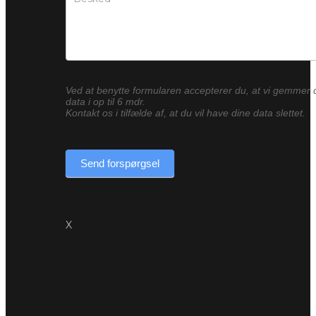
Ved at benytte formularen accepterer du, at vi gemmer 
data i op til 6 mdr.
Kontakt os i tilfælde af, at du vil have dine data slettet.
Send forspørgsel
X
Byt