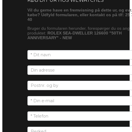
Vil du gerne have en fremvisning på dette ur, og evt
købe? Udfyld formularen, eller kontakt os på tlf: 25 
40
Bruger du formularen herunder, forespørger du os ang.
produktet:
ROLEX SEA-DWELLER 126600 "50TH
ANNIVERSARY" - NEW