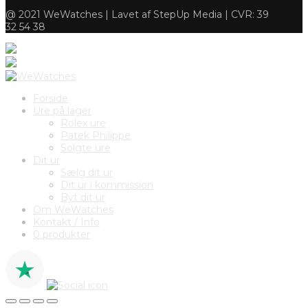
@ 2021 WeWatches | Lavet af StepUp Media | CVR: 39
32 54 38
Forside
Ure på lager
Rolex ure
Patek Philippe
Solgte ure
Dit ur
Sælg dit ur
Dit ur i kommission
Byt dit ur
Om WeWatches
Kontakt / Info
0 produkter