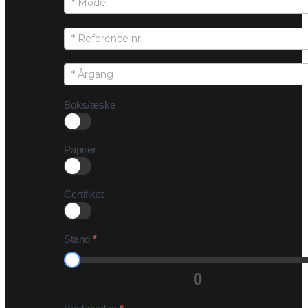
Boks/æske
Papirer
Certifikat
Stand
*
0