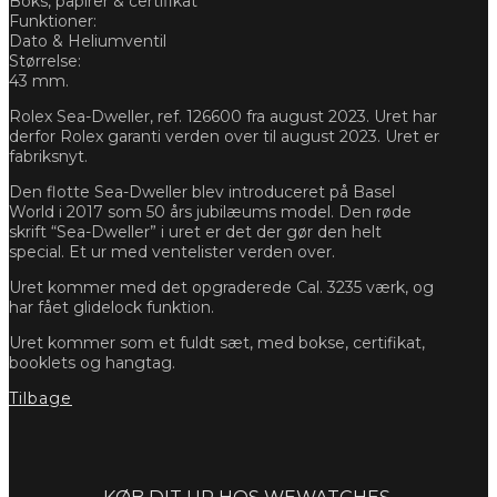
Boks, papirer & certifikat
Funktioner:
Dato & Heliumventil
Størrelse:
43 mm.
Rolex Sea-Dweller, ref. 126600 fra august 2023. Uret har
derfor Rolex garanti verden over til august 2023. Uret er
fabriksnyt.
Den flotte Sea-Dweller blev introduceret på Basel
World i 2017 som 50 års jubilæums model. Den røde
skrift “Sea-Dweller” i uret er det der gør den helt
special. Et ur med ventelister verden over.
Uret kommer med det opgraderede Cal. 3235 værk, og
har fået glidelock funktion.
Uret kommer som et fuldt sæt, med bokse, certifikat,
booklets og hangtag.
Tilbage
Forespørg
KØB DIT UR HOS WEWATCHES