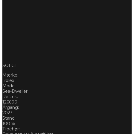
SOLGT
Mærke:
Rolex
Model:
Sea-Dweller
Ref. nr.:
126600
Årgang:
2023
Stand:
100 %
Tilbehør: