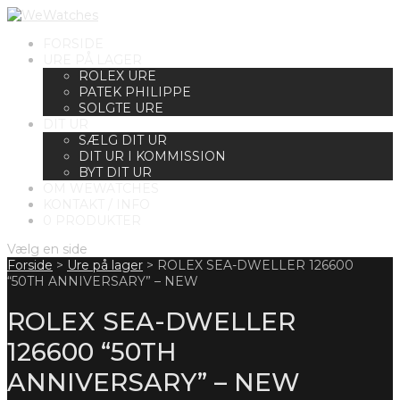
FORSIDE
URE PÅ LAGER
ROLEX URE
PATEK PHILIPPE
SOLGTE URE
DIT UR
SÆLG DIT UR
DIT UR I KOMMISSION
BYT DIT UR
OM WEWATCHES
KONTAKT / INFO
0 PRODUKTER
Vælg en side
Forside
>
Ure på lager
>
ROLEX SEA-DWELLER 126600
“50TH ANNIVERSARY” – NEW
ROLEX SEA-DWELLER
126600 “50TH
ANNIVERSARY” – NEW