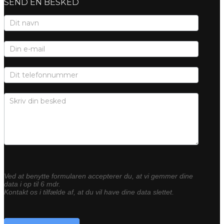
SEND EN BESKED
Kontaktformular
Ved at benytte formularen accepterer du, at vi gemmer dine
data i op til 6 mdr.
Kontakt os i tilfælde af, at du vil have dine data slettet.