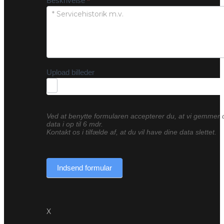
Beskrivelse
*
Upload billeder
Ved at benytte formularen accepterer du, at vi gemmer 
data i op til 6 mdr.
Kontakt os i tilfælde af, at du vil have dine data slettet.
Indsend formular
X