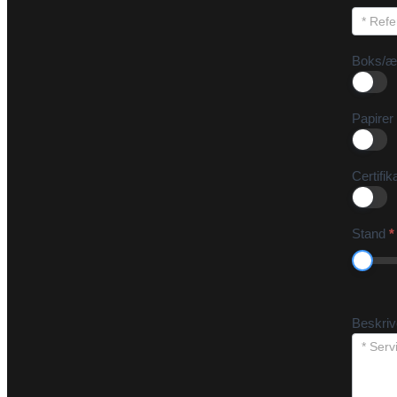
Boks/æ
Papirer
Certifik
Stand
*
Beskri