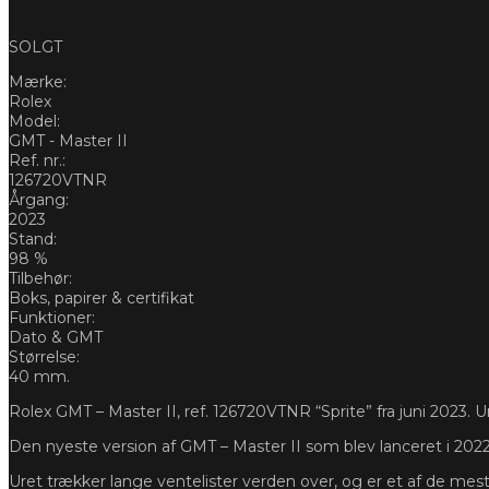
SOLGT
Mærke:
Rolex
Model:
GMT - Master II
Ref. nr.:
126720VTNR
Årgang:
2023
Stand:
98 %
Tilbehør:
Boks, papirer & certifikat
Funktioner:
Dato & GMT
Størrelse:
40 mm.
Rolex GMT – Master II, ref. 126720VTNR “Sprite” fra juni 2023. Ur
Den nyeste version af GMT – Master II som blev lanceret i 2022
Uret trækker lange ventelister verden over, og er et af de mes