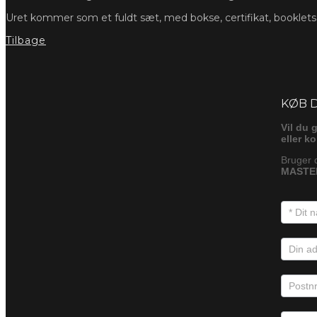
Uret kommer som et fuldt sæt, med bokse, certifikat, booklet
Tilbage
Foresp
KØB 
Vil du 
eller k
Bruger 
MASTER