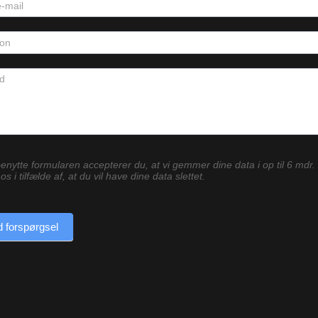
enytte formularen accepterer du, at vi gemmer dine data i op til 6 mdr.
os i tilfælde af, at du vil have dine data slettet.
 forspørgsel