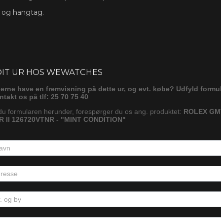
s og hangtag.
ørg
DIT UR HOS WEWATCHES
gerne have en fremvisning på dette ur, og evt. købe? Udfyld formu
ontakt os på tlf: 25 70 75 40
du formularen herunder, forespørger du os ang. produktet:
ROLEX GM
 II 126720VTNR - "MINT CONDITION"