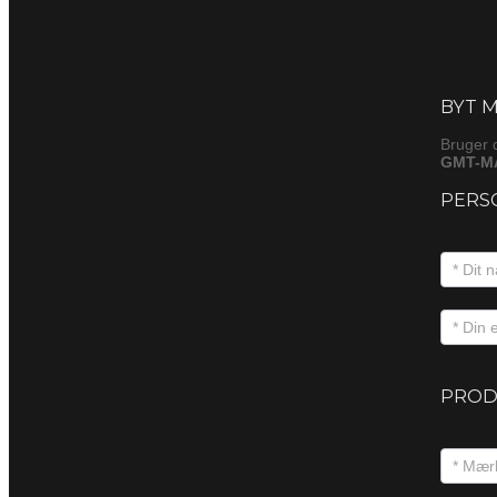
Byt
(produkt
BYT M
Bruger 
GMT-MA
PERS
PROD