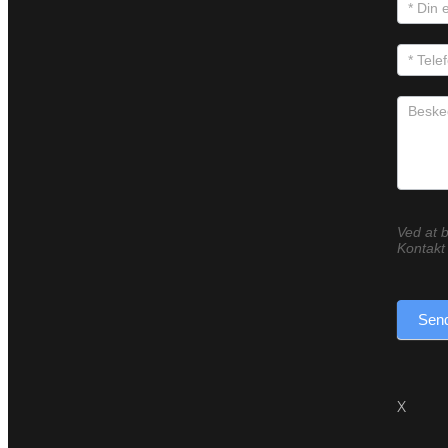
Ved at b
Kontakt 
Send
X