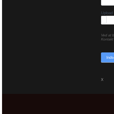
Upload 
Ved at b
Kontakt 
Inds
X