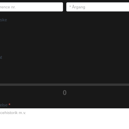
ske
at
0
velse
*