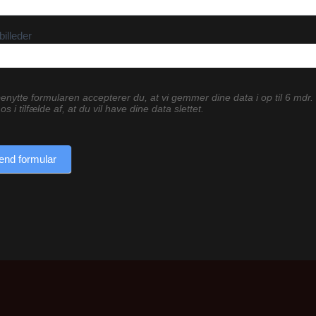
billeder
enytte formularen accepterer du, at vi gemmer dine data i op til 6 mdr.
os i tilfælde af, at du vil have dine data slettet.
end formular