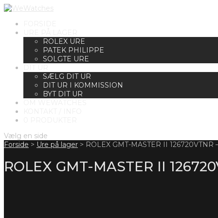
FORSIDE
URE PÅ LAGER
ROLEX URE
PATEK PHILIPPE
SOLGTE URE
DIT UR
SÆLG DIT UR
DIT UR I KOMMISSION
BYT DIT UR
OM WEWATCHES
KONTAKT / INFO
0 PRODUKTER
Vælg en side
Forside
>
Ure på lager
>
ROLEX GMT-MASTER II 126720VTNR 
ROLEX GMT-MASTER II 126720