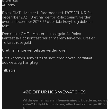
Størrelse:
40 mm.
Rolex GMT – Master II Rootbeer, ref. 126715CHNR fra
december 2021. Uret har derfor Rolex garanti verden
over til december 2026. Uret er fabriksnyt, og delvist i
folie.
Den flotte GMT – Master II i rosegold fra Rolex.
Fantastisk flot kontrast der er mellem farverne. Uret er i
18 karat rosegold.
Uret har lange ventelister verden over.
Uret kommer som et fuldt sæt, med bokse, certifikat,
booklets og hangtag.
Tilbage
Forespørg
KØB DIT UR HOS WEWATCHES
Vil du gerne have en fremvisning på dette ur, og evt
købe? Udfyld formularen, eller kontakt os på tlf: 25 
40