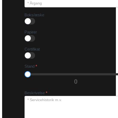
Boks/æske
Papirer
Certifikat
Stand
*
0
Beskrivelse
*