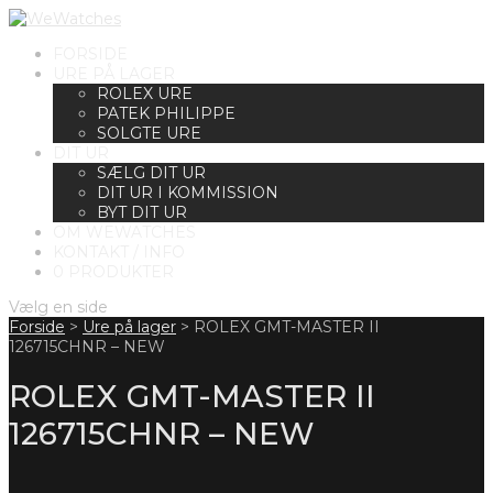
FORSIDE
URE PÅ LAGER
ROLEX URE
PATEK PHILIPPE
SOLGTE URE
DIT UR
SÆLG DIT UR
DIT UR I KOMMISSION
BYT DIT UR
OM WEWATCHES
KONTAKT / INFO
0 PRODUKTER
Vælg en side
Forside
>
Ure på lager
>
ROLEX GMT-MASTER II
126715CHNR – NEW
ROLEX GMT-MASTER II
126715CHNR – NEW