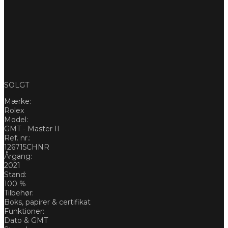
SOLGT
Mærke:
Rolex
Model:
GMT - Master II
Ref. nr.:
126715CHNR
Årgang:
2021
Stand:
100 %
Tilbehør:
Boks, papirer & certifikat
Funktioner:
Dato & GMT