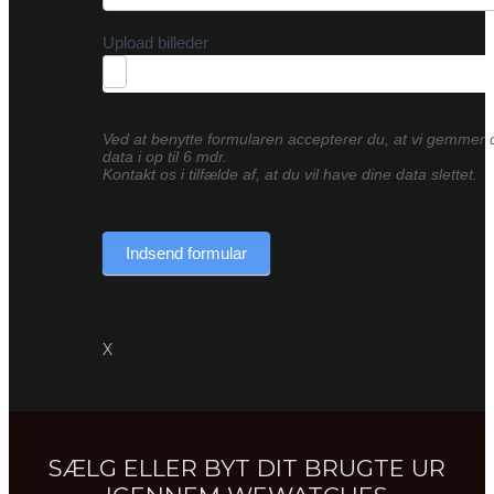
Upload billeder
Ved at benytte formularen accepterer du, at vi gemmer 
data i op til 6 mdr.
Kontakt os i tilfælde af, at du vil have dine data slettet.
Indsend formular
X
SÆLG ELLER BYT DIT BRUGTE UR