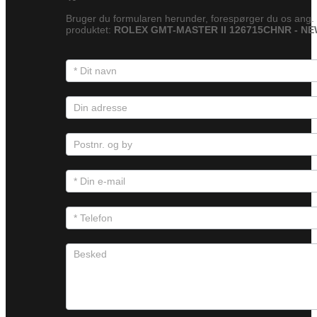
Bruger du formularen herunder, forespørger du os ang.
produktet:
ROLEX GMT-MASTER II 126715CHNR - N