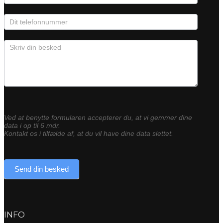
Ved at benytte formularen accepterer du, at vi gemmer dine
data i op til 6 mdr.
Kontakt os i tilfælde af, at du vil have dine data slettet.
Send din besked
INFO