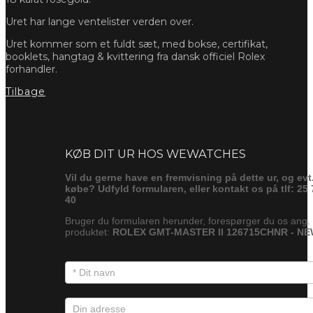
Uret har lange ventelister verden over.
Uret kommer som et fuldt sæt, med bokse, certifikat,
booklets, hangtag & kvittering fra dansk officiel Rolex
forhandler.
Tilbage
Forespørg
KØB DIT UR HOS WEWATCHES
Vil du gerne have en fremvisning på dette ur, og evt
købe? Udfyld formularen, eller kontakt os på tlf: 25 
40
Bruger du formularen herunder, forespørger du os ang.
produktet:
ROLEX GMT-MASTER II 126715CHNR - N