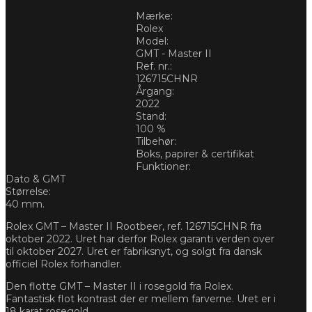
Mærke:
Rolex
Model:
GMT - Master II
Ref. nr.:
126715CHNR
Årgang:
2022
Stand:
100 %
Tilbehør:
Boks, papirer & certifikat
Funktioner:
Dato & GMT
Størrelse:
40 mm.
Rolex GMT – Master II Rootbeer, ref. 126715CHNR fra
oktober 2022. Uret har derfor Rolex garanti verden over
til oktober 2027. Uret er fabriksnyt, og solgt fra dansk
officiel Rolex forhandler.
Den flotte GMT – Master II i rosegold fra Rolex.
Fantastisk flot kontrast der er mellem farverne. Uret er i
18 karat rosegold.