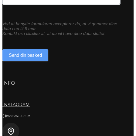
Ved at benytte formularen accepterer du, at vi gemmer dine
data i op til 6 mdr.
Kontakt os i tilfælde af, at du vil have dine data slettet.
Send din besked
INFO
INSTAGRAM
@wewatches