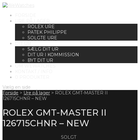
FORSIDE
URE PÅ LAGER
ROLEX URE
PATEK PHILIPPE
SOLGTE URE
DIT UR
SÆLG DIT UR
DIT UR I KOMMISSION
BYT DIT UR
OM WEWATCHES
KONTAKT / INFO
0 PRODUKTER
Vælg en side
Forside
>
Ure på lager
>
ROLEX GMT-MASTER II
126715CHNR – NEW
ROLEX GMT-MASTER II
126715CHNR – NEW
SOLGT