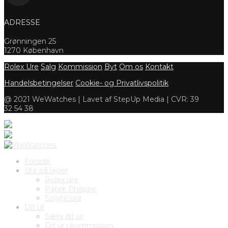
ADRESSE
Grønningen 25
1270 København
Rolex Ure
Salg
Kommission
Byt
Om os
Kontakt
Handelsbetingelser
Cookie- og Privatlivspolitik
@ 2021 WeWatches | Lavet af StepUp Media | CVR: 39
32 54 38
Forside
Ure på lager
Rolex ure
Patek Philippe
Solgte ure
Dit ur
Sælg dit ur
Dit ur i kommission