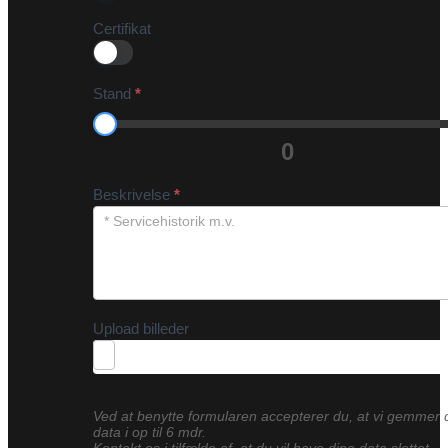
Certifikat
Stand
*
0
Beskrivelse
*
Upload billeder
Ved at benytte formularen accepterer du, at vi gemmer 
data i op til 6 mdr.
Kontakt os i tilfælde af, at du vil have dine data slettet.