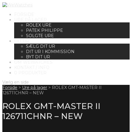
FORSIDE
URE PÅ LAGER
ROLEX URE
PATEK PHILIPPE
SOLGTE URE
DIT UR
SÆLG DIT UR
DIT UR I KOMMISSION
BYT DIT UR
OM WEWATCHES
KONTAKT / INFO
0 PRODUKTER
Vælg en side
Forside
>
Ure på lager
>
ROLEX GMT-MASTER II
126711CHNR – NEW
ROLEX GMT-MASTER II
126711CHNR – NEW