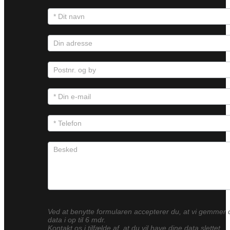
Ved at benytte formularen accepterer du, at vi gemmer 
data i op til 6 mdr.
Kontakt os i tilfælde af, at du vil have dine data slettet.