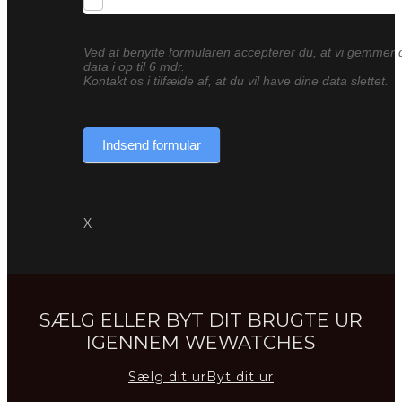
Ved at benytte formularen accepterer du, at vi gemmer 
data i op til 6 mdr.
Kontakt os i tilfælde af, at du vil have dine data slettet.
Indsend formular
X
SÆLG ELLER BYT DIT BRUGTE UR
IGENNEM WEWATCHES
Sælg dit ur
Byt dit ur