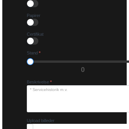
Papirer
Certifikat
Stand
*
0
Beskrivelse
*
Upload billeder