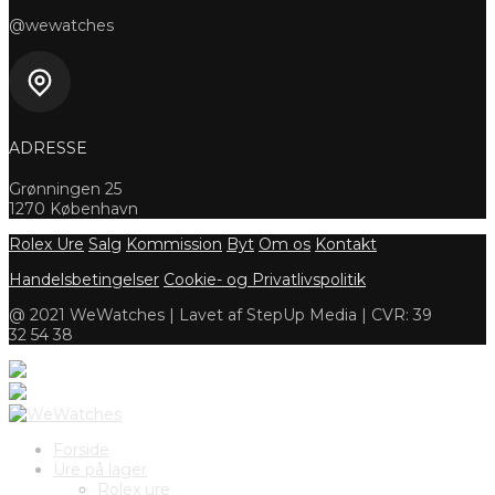
@wewatches
ADRESSE
Grønningen 25
1270 København
Rolex Ure
Salg
Kommission
Byt
Om os
Kontakt
Handelsbetingelser
Cookie- og Privatlivspolitik
@ 2021 WeWatches | Lavet af StepUp Media | CVR: 39
32 54 38
Forside
Ure på lager
Rolex ure