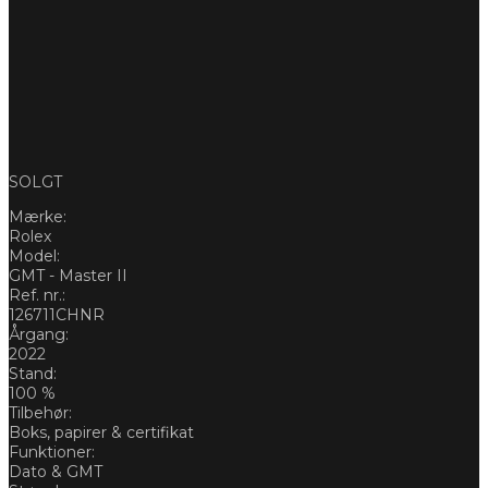
SOLGT
Mærke:
Rolex
Model:
GMT - Master II
Ref. nr.:
126711CHNR
Årgang:
2022
Stand:
100 %
Tilbehør:
Boks, papirer & certifikat
Funktioner:
Dato & GMT