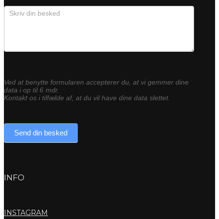
Ved at benytte formularen accepterer du, at vi gemmer dine
data i op til 6 mdr.
Kontakt os i tilfælde af, at du vil have dine data slettet.
Send din besked
INFO
INSTAGRAM