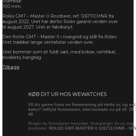
Størrelse:
100 mm.
Rolex GMT – Master II Rootbeer, ref. 126711CHNR fra
august 2022. Uret har derfor Rolex garanti verden over
til august 2027. Uret er fabriksnyt.
Den flotte GMT – Master II i rosegold og stål fra Rolex.
Uret trækker lange ventelister verden over.
Uret kommer som et fuldt sæt, med bokse, certifikat,
booklets, hangtag.
Tilbage
Forespørg
KØB DIT UR HOS WEWATCHES
Vil du gerne have en fremvisning på dette ur, og evt
købe? Udfyld formularen, eller kontakt os på tlf: 25 
40
Bruger du formularen herunder, forespørger du os ang.
produktet:
ROLEX GMT-MASTER II 126711CHNR - NE