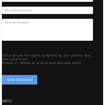
Ved at benytte formularen accepterer du, at vi gemmer dine
data i op til 6 mdr.
Kontakt os i tilfælde af, at du vil have dine data slettet.
Send din besked
INFO