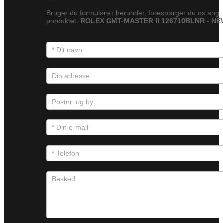
Bruger du formularen herunder, forespørger du os ang.
produktet:
ROLEX GMT-MASTER II 126710BLNR - NE