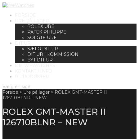
FORSIDE
URE PÅ LAGER
ROLEX URE
PATEK PHILIPPE
SOLGTE URE
DIT UR
SÆLG DIT UR
DIT UR I KOMMISSION
BYT DIT UR
OM WEWATCHES
KONTAKT / INFO
0 PRODUKTER
Vælg en side
Forside
>
Ure på lager
>
ROLEX GMT-MASTER II
126710BLNR – NEW
ROLEX GMT-MASTER II
126710BLNR – NEW