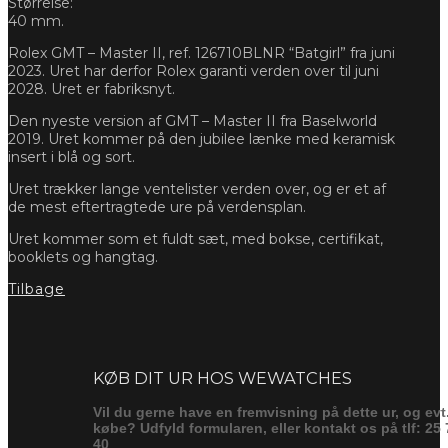
Størrelse:
40 mm.
Rolex GMT – Master II, ref. 126710BLNR “Batgirl” fra juni
2023. Uret har derfor Rolex garanti verden over til juni
2028. Uret er fabriksnyt.
Den nyeste version af GMT – Master II fra Baselworld
2019. Uret kommer på den jubilee lænke med keramisk
insert i blå og sort.
Uret trækker lange ventelister verden over, og er et af
de mest eftertragtede ure på verdensplan.
Uret kommer som et fuldt sæt, med bokse, certifikat,
booklets og hangtag.
Tilbage
Forespørg
KØB DIT UR HOS WEWATCHES
Vil du gerne have en fremvisning på dette ur, og evt
købe? Udfyld formularen, eller kontakt os på tlf: 25 
40