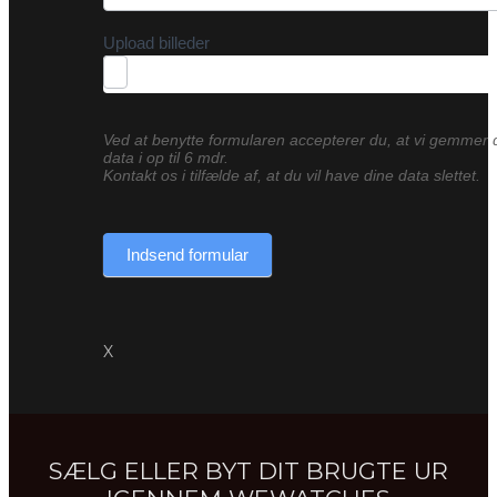
Upload billeder
Ved at benytte formularen accepterer du, at vi gemmer 
data i op til 6 mdr.
Kontakt os i tilfælde af, at du vil have dine data slettet.
Indsend formular
X
SÆLG ELLER BYT DIT BRUGTE UR