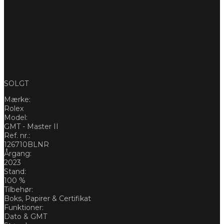
SOLGT
Mærke:
Rolex
Model:
GMT - Master II
Ref. nr.:
126710BLNR
Årgang:
2023
Stand:
100 %
Tilbehør:
Boks, Papirer & Certifikat
Funktioner:
Dato & GMT