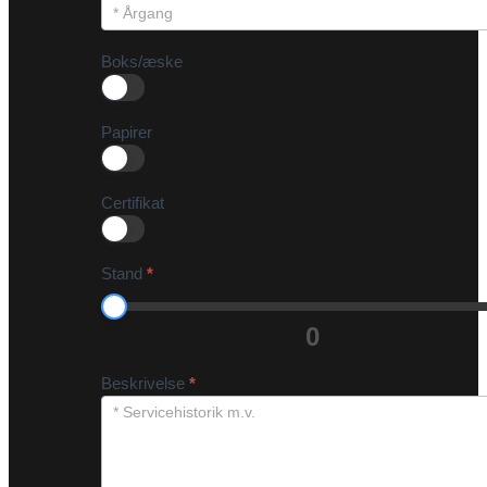
Boks/æske
Papirer
Certifikat
Stand
*
0
Beskrivelse
*