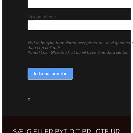
Upload billeder
Ved at benytte formularen accepterer du, at vi gemmer 
data i op til 6 mdr.
Kontakt os i tilfælde af, at du vil have dine data slettet.
Indsend formular
X
SÆLG ELLER BYT DIT BRUGTE UR