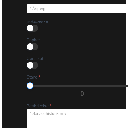
Boks/æske
Papirer
Certifikat
Stand
*
0
Beskrivelse
*