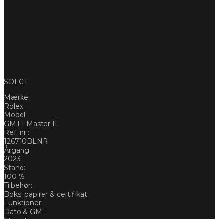
SOLGT
Mærke:
Rolex
Model:
GMT - Master II
Ref. nr.:
126710BLNR
Årgang:
2023
Stand:
100 %
Tilbehør:
Boks, papirer & certifikat
Funktioner:
Dato & GMT