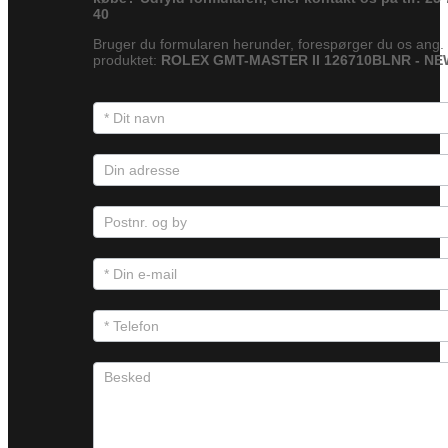
40
Bruger du formularen herunder, forespørger du os ang.
produktet:
ROLEX GMT-MASTER II 126710BLNR - NE