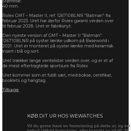
Størrelse:
40 mm.
Rolex GMT – Master II, ref. 126710BLNR “Batman” fra
februar 2023. Uret har derfor Rolex garanti verden over
til februar 2028. Uret er fabriksnyt.
Den nyeste version af GMT – Master II “Batman”.
126710BLNR på oyster lænke udkom på Baseworld i
2021. Uret er monteret på oyster lænke med keramisk
insert i blå og sort.
Uret trækker lange ventelister verden over, og er et af
de mest eftertragtede sportsure fra Rolex.
Uret kommer som et fuldt sæt, med bokse, certifikat,
booklets og hangtag.
Tilbage
Forespørg
KØB DIT UR HOS WEWATCHES
Vil du gerne have en fremvisning på dette ur, og evt
købe? Udfyld formularen, eller kontakt os på tlf: 25 