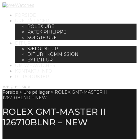
FORSIDE
URE PÅ LAGER
ROLEX URE
PATEK PHILIPPE
SOLGTE URE
DIT UR
SÆLG DIT UR
DIT UR I KOMMISSION
BYT DIT UR
OM WEWATCHES
KONTAKT / INFO
0 PRODUKTER
Vælg en side
Forside
>
Ure på lager
>
ROLEX GMT-MASTER II
126710BLNR – NEW
ROLEX GMT-MASTER II
126710BLNR – NEW