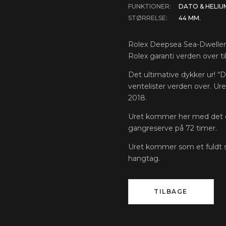
FUNKTIONER:
DATO & HELIU
STØRRELSE:
44 MM.
Rolex Deepsea Sea-Dweller, r
Rolex garanti verden over til 
Det ultimative dykker ur! “
ventelister verden over. Ure
2018.
Uret kommer her med det o
gangreserve på 72 timer.
Uret kommer som et fuldt s
hangtag.
TILBAGE