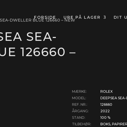
FORSIDE
URE PÅ LAGER
DIT 
SEA-DWELLER BLUE 126660 – NEW
SEA SEA-
E 126660 –
MÆRKE:
ROLEX
MODEL:
DEEPSEA SEA
REF. NR.:
126660
ÅRGANG:
2022
STAND:
100 %
TILBEHØR:
BOKS, PAPIRER