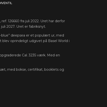
MVENTIL
ef. 126660 fra juli 2022. Uret har derfor
juli 2027. Uret er fabriksnyt.
D-blue” deepsea er et populært ur, med
t blev oprindeligt udgivet på Basel World i
pgraderede Cal. 3235 værk. Med en
æt, med bokse, certifikat, booklets og