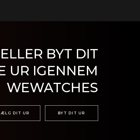
ELLER BYT DIT
E UR IGENNEM
WEWATCHES
SÆLG DIT UR
BYT DIT UR