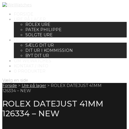
FORSIDE
URE PÅ LAGER
ROLEX URE
PATEK PHILIPPE
SOLGTE URE
DIT UR
SÆLG DIT UR
DIT UR I KOMMISSION
BYT DIT UR
OM WEWATCHES
KONTAKT / INFO
0 PRODUKTER
Vælg en side
Forside
>
Ure på lager
>
ROLEX DATEJUST 41MM
126334 – NEW
ROLEX DATEJUST 41MM
126334 – NEW