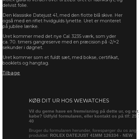
delvist folie.
Den klassiske Datejust 41, med den flotte blå skive. Her
også med en riflet hvidgulds lynette. Uret er monteret
på jubilee lænke.
Uret kommer med det nye Cal. 3235 værk, som yder
ca. 70. timers gangreserve med en præcision på -2/+2
sekunder i døgnet.
Uret kommer som et fuldt sæt, med bokse, certifikat,
booklets og hangtag.
Tilbage
Forespørg
KØB DIT UR HOS WEWATCHES
Vil du gerne have en fremvisning på dette ur, og evt
købe? Udfyld formularen, eller kontakt os på tlf: 25 
40
Bruger du formularen herunder, forespørger du os ang.
produktet:
ROLEX DATEJUST 41MM 126334 - NEW