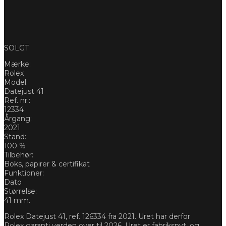
SOLGT
Mærke:
Rolex
Model:
Datejust 41
Ref. nr.:
12334
Årgang:
2021
Stand:
100 %
Tilbehør:
Boks, papirer & certifikat
Funktioner:
Dato
Størrelse:
41 mm.
Rolex Datejust 41, ref. 126334 fra 2021. Uret har derfor
Rolex garanti verden over til 2026. Uret er fabriksnyt, og