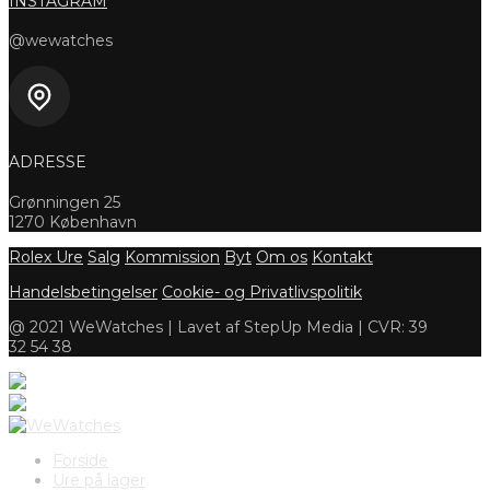
INSTAGRAM
@wewatches
ADRESSE
Grønningen 25
1270 København
Rolex Ure
Salg
Kommission
Byt
Om os
Kontakt
Handelsbetingelser
Cookie- og Privatlivspolitik
@ 2021 WeWatches | Lavet af StepUp Media | CVR: 39
32 54 38
Forside
Ure på lager