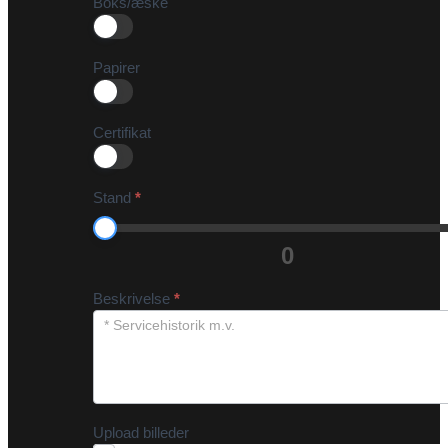
Boks/æske
Papirer
Certifikat
Stand
*
0
Beskrivelse
*
Upload billeder