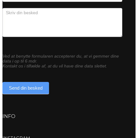
Ved at benytte formularen accepterer du, at vi gemmer dine
data i op til 6 mdr.
Kontakt os i tilfælde af, at du vil have dine data slettet.
Send din besked
INFO