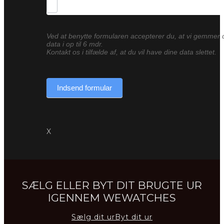
Ved at benytte formularen accepterer du, at vi gemmer 
data i op til 6 mdr.
Kontakt os i tilfælde af, at du vil have dine data slettet.
Indsend formular
X
SÆLG ELLER BYT DIT BRUGTE UR
IGENNEM WEWATCHES
Sælg dit ur
Byt dit ur