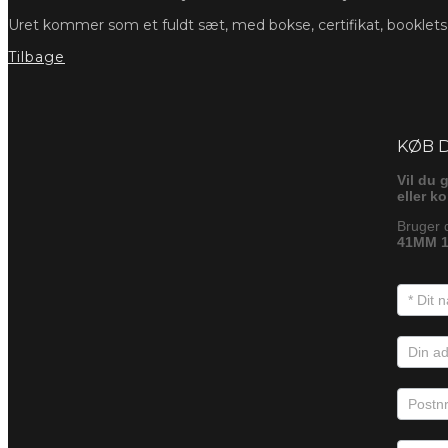
Uret kommer som et fuldt sæt, med bokse, certifikat, booklet
Tilbage
Foresp
KØB 
Vil du 
eller k
Bruger 
41MM 1