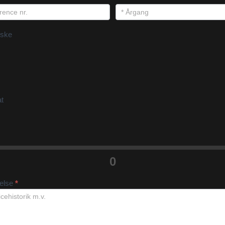
ske
at
0
velse
*