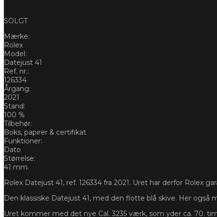
SOLGT
Mærke:
Rolex
Model:
Datejust 41
Ref. nr.:
126334
Årgang:
2021
Stand:
100 %
Tilbehør:
Boks, papirer & certifikat
Funktioner:
Dato
Størrelse:
41 mm.
Rolex Datejust 41, ref. 126334 fra 2021. Uret har derfor Rolex gar
Den klassiske Datejust 41, med den flotte blå skive. Her også m
Uret kommer med det nye Cal. 3235 værk, som yder ca. 70. tim