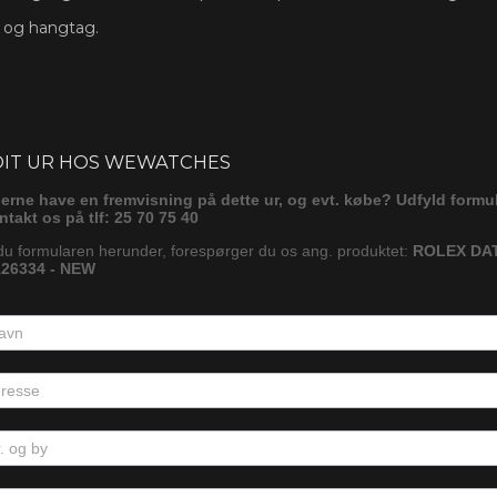
s og hangtag.
ørg
DIT UR HOS WEWATCHES
gerne have en fremvisning på dette ur, og evt. købe? Udfyld formu
ontakt os på tlf: 25 70 75 40
du formularen herunder, forespørger du os ang. produktet:
ROLEX DA
26334 - NEW