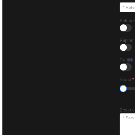
Boks/æ
Papirer
Certifik
Stand
*
Beskri