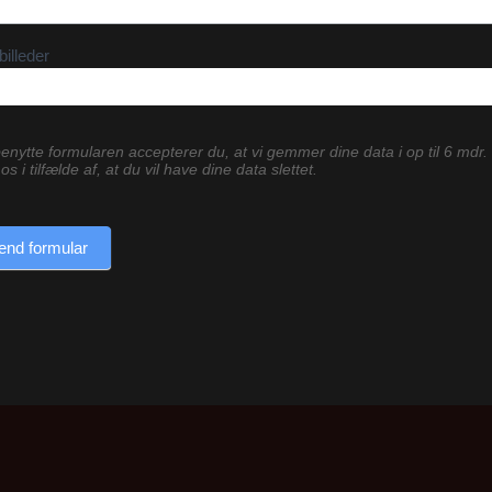
billeder
enytte formularen accepterer du, at vi gemmer dine data i op til 6 mdr.
os i tilfælde af, at du vil have dine data slettet.
end formular