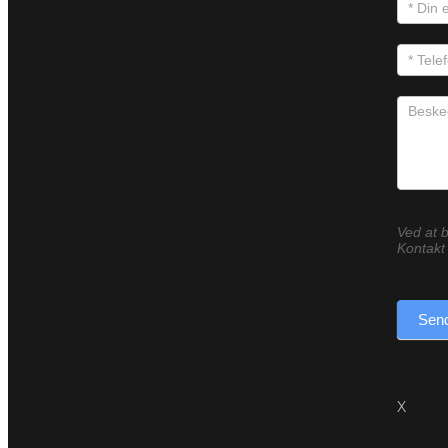
Ved at b
Kontakt 
Send
X