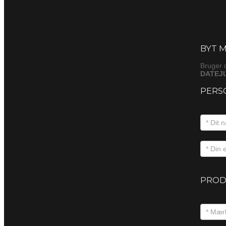
Byt
(produkt
BYT M
Bruger 
DATEJU
PERS
PROD