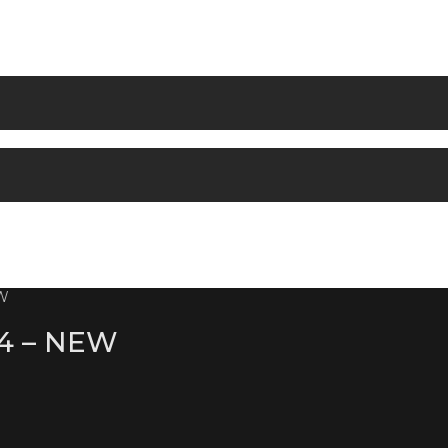
EW
4 – NEW