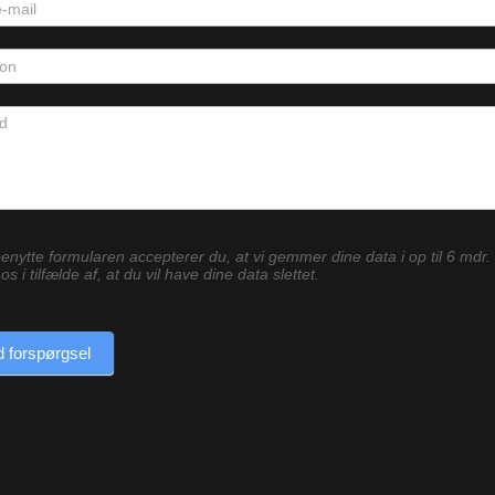
enytte formularen accepterer du, at vi gemmer dine data i op til 6 mdr.
os i tilfælde af, at du vil have dine data slettet.
 forspørgsel