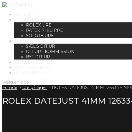
FORSIDE
URE PÅ LAGER
ROLEX URE
PATEK PHILIPPE
SOLGTE URE
DIT UR
SÆLG DIT UR
DIT UR I KOMMISSION
BYT DIT UR
OM WEWATCHES
KONTAKT / INFO
0 PRODUKTER
Vælg en side
Forside
>
Ure på lager
>
ROLEX DATEJUST 41MM 126334 – N
ROLEX DATEJUST 41MM 12633