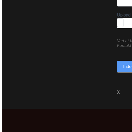
Upload 
Ved at b
Kontakt 
Inds
X