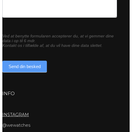
Ved at benytte formularen accepterer du, at vi gemmer dine
data i op til 6 mdr.
Kontakt os i tilfælde af, at du vil have dine data slettet.
Send din besked
INFO
INSTAGRAM
@wewatches