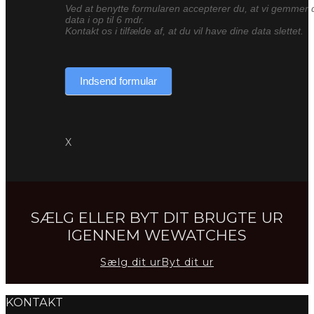
Ved at benytte formularen accepterer du, at vi gemmer 
data i op til 6 mdr.
Kontakt os i tilfælde af, at du vil have dine data slettet.
Indsend formular
X
SÆLG ELLER BYT DIT BRUGTE UR
IGENNEM WEWATCHES
Sælg dit ur
Byt dit ur
KONTAKT