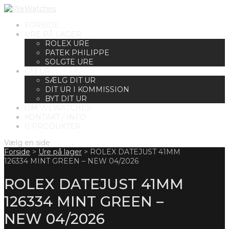
FORSIDE
URE PÅ LAGER
ROLEX URE
PATEK PHILIPPE
SOLGTE URE
DIT UR
SÆLG DIT UR
DIT UR I KOMMISSION
BYT DIT UR
OM WEWATCHES
KONTAKT / INFO
0 PRODUKTER
Vælg en side
Forside
>
Ure på lager
>
ROLEX DATEJUST 41MM
126334 MINT GREEN – NEW 04/2026
ROLEX DATEJUST 41MM
126334 MINT GREEN –
NEW 04/2026