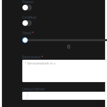
Papirer
Certifikat
Stand
*
0
Beskrivelse
*
Upload billeder