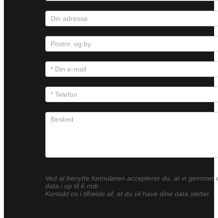
Ved at benytte formularen accepterer du, at vi gemmer 
data i op til 6 mdr.
Kontakt os i tilfælde af, at du vil have dine data slettet.