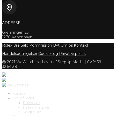
ADRESSE
Grønningen 25
1270 København
Rolex Ure
Salg
Kommission
Byt
Om os
Kontakt
Handelsbetingelser
Cookie- og Privatlivspolitik
@ 2021 WeWatches | Lavet af StepUp Media | CVR: 39
32 54 38
Forside
Ure på lager
Rolex ure
Patek Philippe
Solgte ure