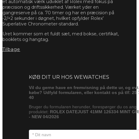
et automatisk værk udviklet af Rolex med fokus på
præcision og driftssikkerhed. Værket yder en
gangreserve på ca. 70 timer og har en præcision på
-2/+2 sekunder i døgnet, hvilket opfylder Rolex’
Superlative Chronometer-standard.
Uret kommer som et fuldt sæt, med bokse, certifikat,
booklets og hangtag.
Tilbage
Forespørg
KØB DIT UR HOS WEWATCHES
Vil du gerne have en fremvisning på dette ur, og evt
købe? Udfyld formularen, eller kontakt os på tlf: 25 
40
Bruger du formularen herunder, forespørger du os ang.
produktet:
ROLEX DATEJUST 41MM 126334 MINT G
- NEW 04/2026