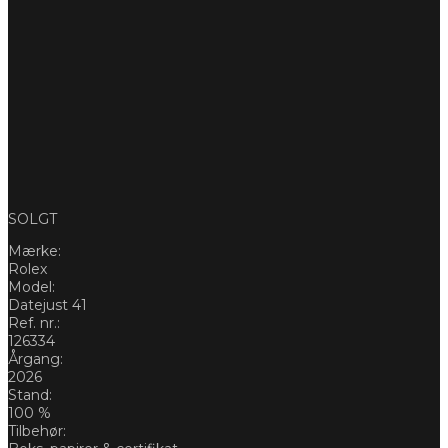
SOLGT
Mærke:
Rolex
Model:
Datejust 41
Ref. nr.:
126334
Årgang:
2026
Stand:
100 %
Tilbehør: