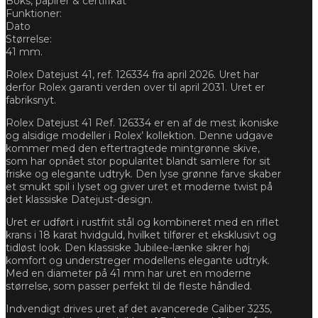
Boks, papirer & certifikat
Funktioner:
Dato
Størrelse:
41 mm.
Rolex Datejust 41, ref. 126334 fra april 2026. Uret har
derfor Rolex garanti verden over til april 2031. Uret er
fabriksnyt.
Rolex Datejust 41 Ref. 126334 er en af de mest ikoniske
og alsidige modeller i Rolex’ kollektion. Denne udgave
kommer med den eftertragtede mintgrønne skive,
som har opnået stor popularitet blandt samlere for sit
friske og elegante udtryk. Den lyse grønne farve skaber
et smukt spil i lyset og giver uret et moderne twist på
det klassiske Datejust-design.
Uret er udført i rustfrit stål og kombineret med en riflet
krans i 18 karat hvidguld, hvilket tilfører et eksklusivt og
tidløst look. Den klassiske Jubilee-lænke sikrer høj
komfort og understreger modellens elegante udtryk.
Med en diameter på 41 mm har uret en moderne
størrelse, som passer perfekt til de fleste håndled.
Indvendigt drives uret af det avancerede Caliber 3235,