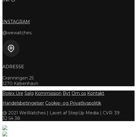
INSTAGRAM
@wewatches
ADRESSE
Grønningen 25
1270 København
Rolex Ure
Salg
Kommission
Byt
Om os
Kontakt
Handelsbetingelser
Cookie- og Privatlivspolitik
@ 2021 WeWatches | Lavet af StepUp Media | CVR: 39
32 54 38