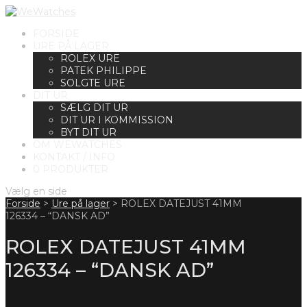
FORSIDE
URE PÅ LAGER
ROLEX URE
PATEK PHILIPPE
SOLGTE URE
DIT UR
SÆLG DIT UR
DIT UR I KOMMISSION
BYT DIT UR
OM WEWATCHES
KONTAKT / INFO
0 PRODUKTER
Vælg en side
Forside
>
Ure på lager
>
ROLEX DATEJUST 41MM
126334 – “DANSK AD”
ROLEX DATEJUST 41MM
126334 – “DANSK AD”