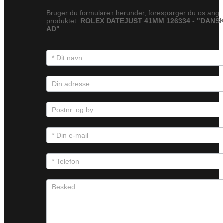
Bruger du formularen herunder, forespørger du os ang.
produktet:
ROLEX DATEJUST 41MM 126334 - "DANS
AD"