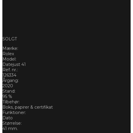
SOLGT
Mærke:
Rolex
Model:
Datejust 41
Ref. nr.:
126334
Årgang:
2020
Stand:
95 %
Tilbehør:
Boks, papirer & certifikat
Funktioner:
Dato
Størrelse:
41 mm.