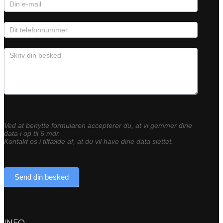
Ved at benytte formularen accepterer du, at vi gemmer dine
data i op til 6 mdr.
Kontakt os i tilfælde af, at du vil have dine data slettet.
Send din besked
INFO