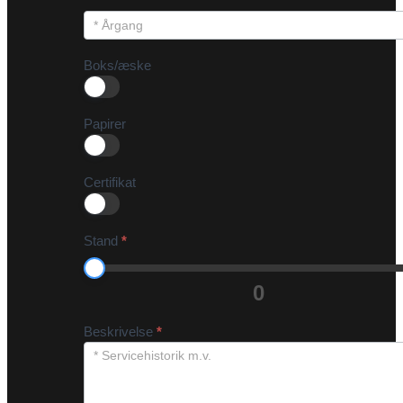
Boks/æske
Papirer
Certifikat
Stand
*
0
Beskrivelse
*