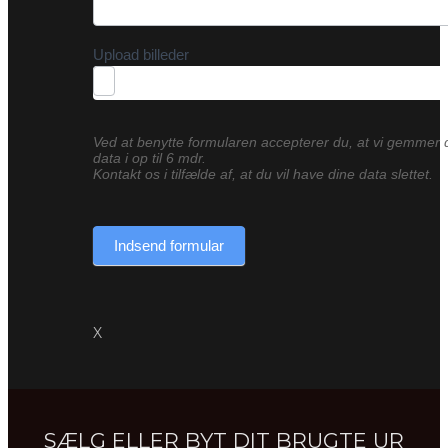
Upload billeder
Ved at benytte formularen accepterer du, at vi gemmer 
data i op til 6 mdr.
Kontakt os i tilfælde af, at du vil have dine data slettet.
Indsend formular
X
SÆLG ELLER BYT DIT BRUGTE UR