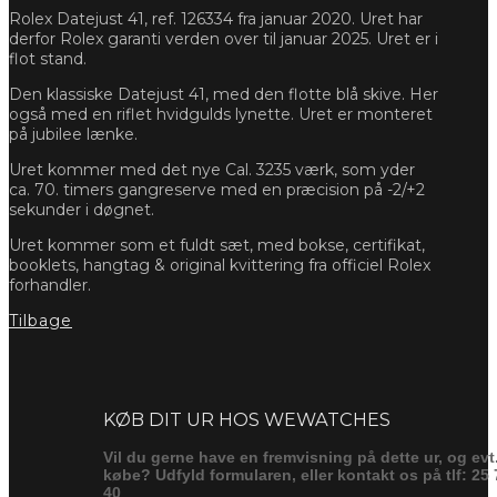
Rolex Datejust 41, ref. 126334 fra januar 2020. Uret har
derfor Rolex garanti verden over til januar 2025. Uret er i
flot stand.
Den klassiske Datejust 41, med den flotte blå skive. Her
også med en riflet hvidgulds lynette. Uret er monteret
på jubilee lænke.
Uret kommer med det nye Cal. 3235 værk, som yder
ca. 70. timers gangreserve med en præcision på -2/+2
sekunder i døgnet.
Uret kommer som et fuldt sæt, med bokse, certifikat,
booklets, hangtag & original kvittering fra officiel Rolex
forhandler.
Tilbage
Forespørg
KØB DIT UR HOS WEWATCHES
Vil du gerne have en fremvisning på dette ur, og evt
købe? Udfyld formularen, eller kontakt os på tlf: 25 
40