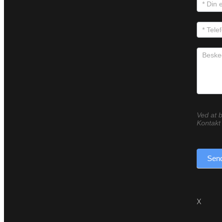
Ved at b
Kontakt 
Send
X