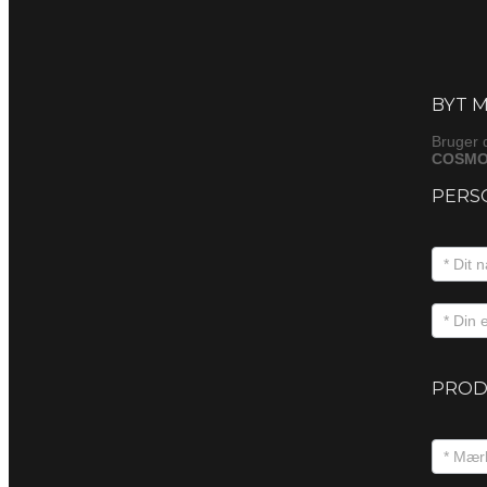
Byt
(produkt
BYT M
Bruger 
COSMO
PERS
PROD