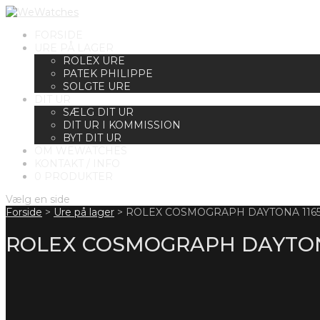
FORSIDE
URE PÅ LAGER
ROLEX URE
PATEK PHILIPPE
SOLGTE URE
DIT UR
SÆLG DIT UR
DIT UR I KOMMISSION
BYT DIT UR
OM WEWATCHES
KONTAKT / INFO
0 PRODUKTER
Vælg en side
Forside
>
Ure på lager
>
ROLEX COSMOGRAPH DAYTONA 1165
ROLEX COSMOGRAPH DAYTON