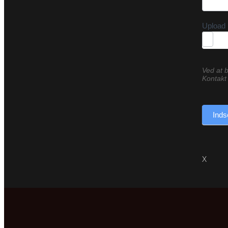
Upload 
Ved at b
Kontakt 
Inds
X