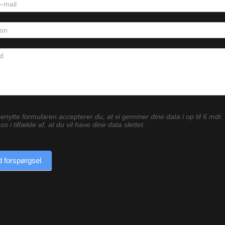
enytte formularen accepterer du, at vi gemmer dine data i op til 6 mdr.
os i tilfælde af, at du vil have dine data slettet.
 forspørgsel