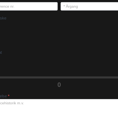
ske
at
0
velse
*