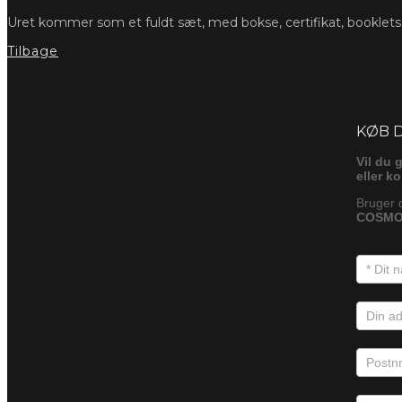
Uret kommer som et fuldt sæt, med bokse, certifikat, booklet
Tilbage
Foresp
KØB 
Vil du 
eller k
Bruger 
COSMO