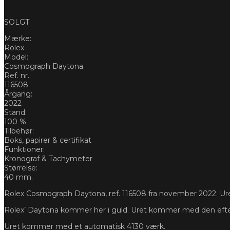
SOLGT
Mærke:
Rolex
Model:
Cosmograph Daytona
Ref. nr.:
116508
Årgang:
2022
Stand:
100 %
Tilbehør:
Boks, papirer & certifikat
Funktioner:
Kronograf & Tachymeter
Størrelse:
40 mm.
Rolex Cosmograph Daytona, ref. 116508 fra november 2022. Uret
Rolex’ Daytona kommer her i guld. Uret kommer med den efte
Uret kommer med et automatisk 4130 værk.