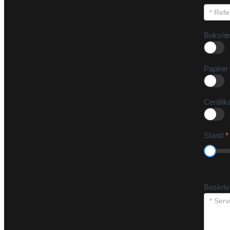
Boks/æ
Papirer
Certifik
Stand
*
Beskri