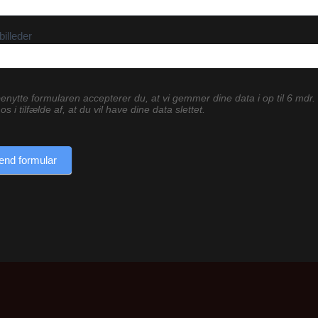
billeder
enytte formularen accepterer du, at vi gemmer dine data i op til 6 mdr.
os i tilfælde af, at du vil have dine data slettet.
end formular