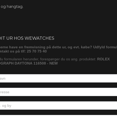
s og hangtag.
ørg
DIT UR HOS WEWATCHES
gerne have en fremvisning på dette ur, og evt. købe? Udfyld formu
ontakt os på tlf: 25 70 75 40
du formularen herunder, forespørger du os ang. produktet:
ROLEX
GRAPH DAYTONA 116508 - NEW