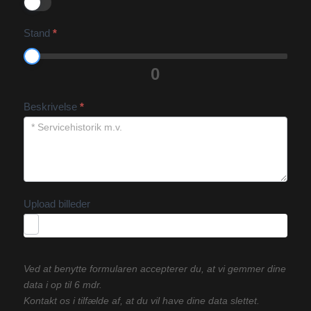
Stand
*
0
Beskrivelse
*
Upload billeder
Ved at benytte formularen accepterer du, at vi gemmer dine
data i op til 6 mdr.
Kontakt os i tilfælde af, at du vil have dine data slettet.