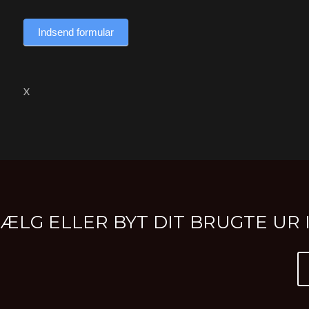
Indsend formular
X
SÆLG ELLER BYT DIT BRUGTE U