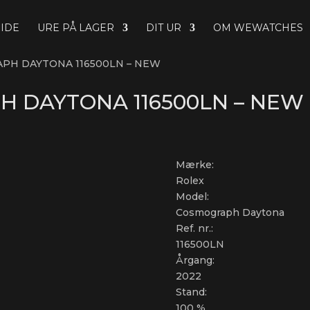
IDE
URE PÅ LAGER
DIT UR
OM WEWATCHES
PH DAYTONA 116500LN – NEW
 DAYTONA 116500LN – NEW
Mærke:
Rolex
Model:
Cosmograph Daytona
Ref. nr.:
116500LN
Årgang:
2022
Stand:
100 %