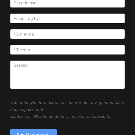
Ved at benytte formularen accepterer du, at vi gemmer dine
data i op til 6 mdr.
Kontakt os i tilfælde af, at du vil have dine data slettet.
Send forspørgsel