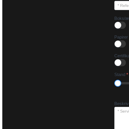
Boks/æ
Papirer
Certifik
Stand
*
Beskri