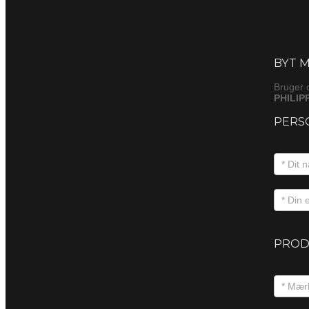
Byt
(produkt
BYT M
Bruger 
PHILIP
PERS
PROD