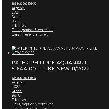
889.000
DKK
Årgang:
2021
Stand:
95 %
Tilbehør:
Boks, papirer & certifikat
Læs mere om uret
PATEK PHILIPPE AQUANAUT
5164A-001 – LIKE NEW 11/2022
660.000
DKK
Årgang:
2022
Stand:
98 %
Tilbehør:
Boks, papirer & certifikat
Læs mere om uret