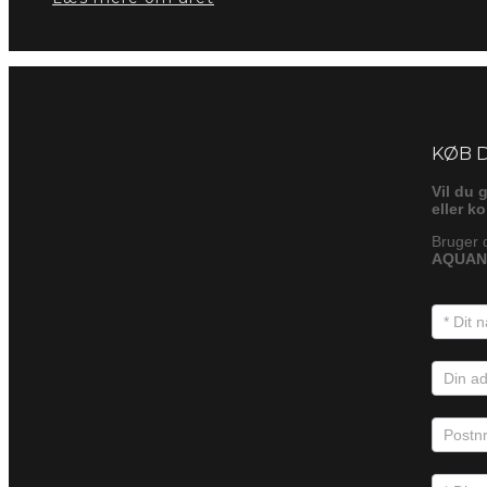
Foresp
KØB 
Vil du 
eller k
Bruger 
AQUANA