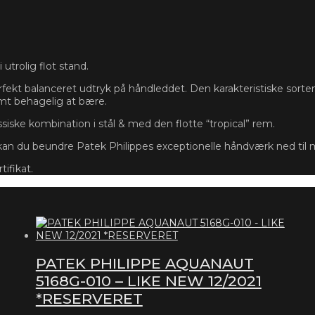
utrolig flot stand.
 perfekt balanceret udtryk på håndleddet. Den karakteristiske so
mt behagelig at bære.
iske kombination i stål & med den flotte “tropical” rem.
n du beundre Patek Philippes exceptionelle håndværk ned til m
ifikat.
PATEK PHILIPPE AQUANAUT
5168G-010 – LIKE NEW 12/2021
*RESERVERET