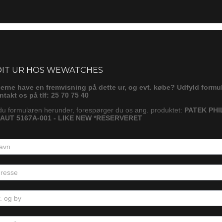
ørg
DIT UR HOS WEWATCHES
gerne have en fremvisning på dette ur, og evt. købe? Udfyld formu
ontakt os på tlf: 25 70 75 40
du formularen herunder, forespørger du os ang. produktet:
PATEK PHI
UT 5167A-001 - LIKE NEW *RESERVERET