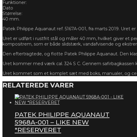
Funktioner:
Dato
Størrelse:
40 mm.
Patek Philippe Aquanaut ref. 5167A-001, fra marts 2019. Uret er i 
Uret er udført i rustfrit stål og måler 40 mm, hvilket giver et
kompositrem, som er både slidstærk, vandafvisende og ekstre
Den eftertragtede, og flotte Patek Philippe Aquanaut. Den klass
Uret kommer med værk cal. 324 S C. Gennem safirbagkassen ka
Uret kommet som et komplet sæt med boks, manualer, og cert
RELATEREDE VARER
PATEK PHILIPPE AQUANAUT
5968A-001 – LIKE NEW
*RESERVERET