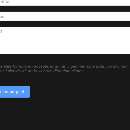
enytte formularen accepterer du, at vi gemmer dine data i op til 6 mdr.
os i tilfælde af, at du vil have dine data slettet.
 forspørgsel