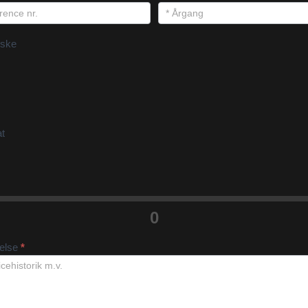
ske
at
0
velse
*