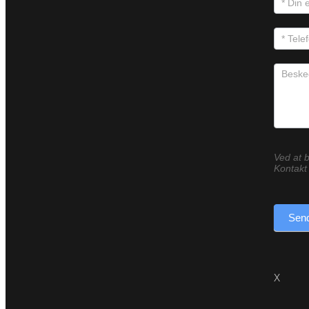
Ved at b
Kontakt 
Send
X