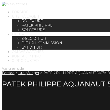
FORSIDE
URE PÅ LAGER
ROLEX URE
PATEK PHILIPPE
SOLGTE URE
DIT UR
SÆLG DIT UR
DIT UR I KOMMISSION
BYT DIT UR
OM WEWATCHES
KONTAKT / INFO
0 PRODUKTER
Vælg en side
Forside
>
Ure på lager
>
PATEK PHILIPPE AQUANAUT 5167A-0
PATEK PHILIPPE AQUANAUT 5